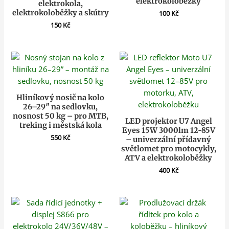
elektrokoloběžky
elektrokola,
elektrokoloběžky a skútry
100
Kč
150
Kč
Hliníkový nosič na kolo
26–29″ na sedlovku,
nosnost 50 kg – pro MTB,
LED projektor U7 Angel
treking i městská kola
Eyes 15W 3000lm 12-85V
550
Kč
– univerzální přídavný
světlomet pro motocykly,
ATV a elektrokoloběžky
400
Kč