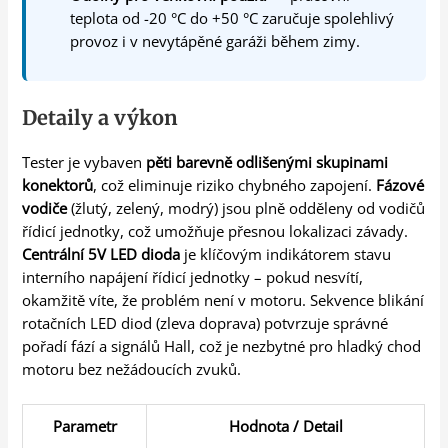
teplota od -20 °C do +50 °C zaručuje spolehlivý
provoz i v nevytápěné garáži během zimy.
Detaily a výkon
Tester je vybaven
pěti barevně odlišenými skupinami
konektorů
, což eliminuje riziko chybného zapojení.
Fázové
vodiče
(žlutý, zelený, modrý) jsou plně odděleny od vodičů
řídicí jednotky, což umožňuje přesnou lokalizaci závady.
Centrální 5V LED dioda
je klíčovým indikátorem stavu
interního napájení řídicí jednotky – pokud nesvítí,
okamžitě víte, že problém není v motoru. Sekvence blikání
rotačních LED diod (zleva doprava) potvrzuje správné
pořadí fází a signálů Hall, což je nezbytné pro hladký chod
motoru bez nežádoucích zvuků.
Parametr
Hodnota / Detail