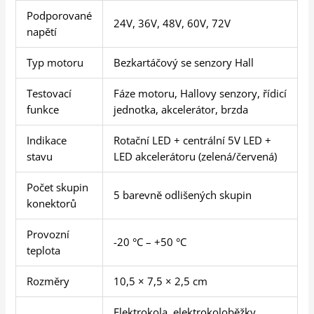
Podporované
24V, 36V, 48V, 60V, 72V
napětí
Typ motoru
Bezkartáčový se senzory Hall
Testovací
Fáze motoru, Hallovy senzory, řídicí
funkce
jednotka, akcelerátor, brzda
Indikace
Rotační LED + centrální 5V LED +
stavu
LED akcelerátoru (zelená/červená)
Počet skupin
5 barevně odlišených skupin
konektorů
Provozní
-20 °C – +50 °C
teplota
Rozměry
10,5 × 7,5 × 2,5 cm
Elektrokola, elektrokoloběžky,