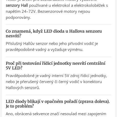
senzory Hall
používané u elektrokol a elektrokoloběžek s
napětím 24–72V. Bezsenzorové motory nejsou
podporovány.
Co znamená, když LED dioda u Hallova senzoru
nesvítí?
Příslušný Hallův senzor nebo jeho přívodní vodič je
pravděpodobně vadný a vyžaduje výměnu.
Proč při testování řídicí jednotky nesvítí centrální
5V LED?
Pravděpodobně je vadný interní 5V zdroj řídicí jednotky,
nebo je přerušený červený či černý vodič v konektoru
Hallových senzorů.
LED diody blikají v opačném pořadí (zprava doleva).
Je to problém?
Ano, obrácená sekvence značí nesoulad mezi zapojením