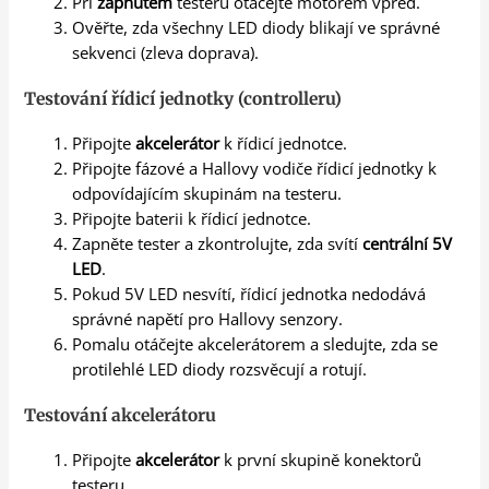
Při
zapnutém
testeru otáčejte motorem vpřed.
Ověřte, zda všechny LED diody blikají ve správné
sekvenci (zleva doprava).
Testování řídicí jednotky (controlleru)
Připojte
akcelerátor
k řídicí jednotce.
Připojte fázové a Hallovy vodiče řídicí jednotky k
odpovídajícím skupinám na testeru.
Připojte baterii k řídicí jednotce.
Zapněte tester a zkontrolujte, zda svítí
centrální 5V
LED
.
Pokud 5V LED nesvítí, řídicí jednotka nedodává
správné napětí pro Hallovy senzory.
Pomalu otáčejte akcelerátorem a sledujte, zda se
protilehlé LED diody rozsvěcují a rotují.
Testování akcelerátoru
Připojte
akcelerátor
k první skupině konektorů
testeru.