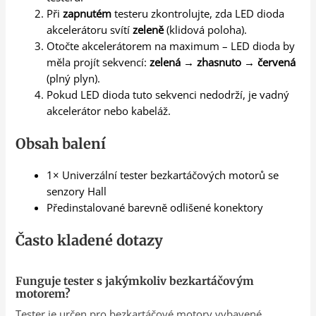
Při
zapnutém
testeru zkontrolujte, zda LED dioda
akcelerátoru svítí
zeleně
(klidová poloha).
Otočte akcelerátorem na maximum – LED dioda by
měla projít sekvencí:
zelená → zhasnuto → červená
(plný plyn).
Pokud LED dioda tuto sekvenci nedodrží, je vadný
akcelerátor nebo kabeláž.
Obsah balení
1× Univerzální tester bezkartáčových motorů se
senzory Hall
Předinstalované barevně odlišené konektory
Často kladené dotazy
Funguje tester s jakýmkoliv bezkartáčovým
motorem?
Tester je určen pro bezkartáčové motory vybavené