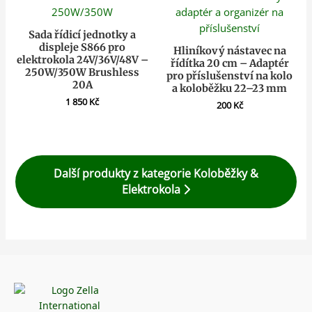
Sada řídicí jednotky a
displeje S866 pro
Hliníkový nástavec na
elektrokola 24V/36V/48V –
řídítka 20 cm – Adaptér
250W/350W Brushless
pro příslušenství na kolo
20A
a koloběžku 22–23 mm
1 850
Kč
200
Kč
Další produkty z kategorie Koloběžky &
Elektrokola