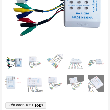
–
pro
elektrokola
a
elektrokoloběžky
množství
10477
KÓD PRODUKTU: