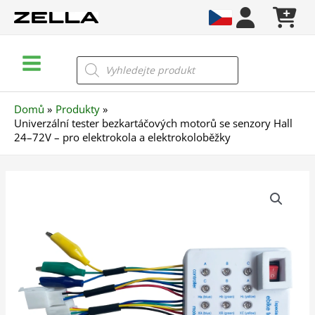
Přeskočit
na
obsah
Main
Products
search
Menu
Domů
Produkty
Univerzální tester bezkartáčových motorů se senzory Hall
24–72V – pro elektrokola a elektrokoloběžky
Univerzální
tester
bezkartáčových
motorů
se
senzory
Hall
24–
72V