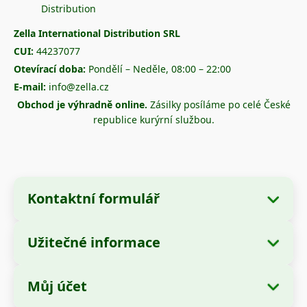
Zella International Distribution SRL
CUI:
44237077
Otevírací doba:
Pondělí – Neděle, 08:00 – 22:00
E-mail:
info@zella.cz
Obchod je výhradně online.
Zásilky posíláme po celé České
republice kurýrní službou.
Kontaktní formulář
Užitečné informace
Údaje o společnosti
O nás
Název společnosti:
Zella International
Můj účet
Jak objednávat?
Distribution SRL