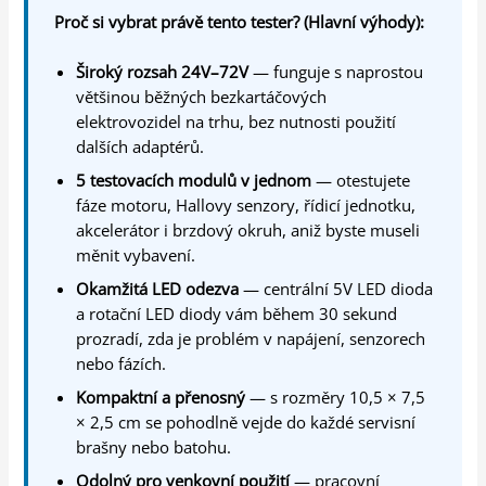
Proč si vybrat právě tento tester? (Hlavní výhody):
Široký rozsah 24V–72V
— funguje s naprostou
většinou běžných bezkartáčových
elektrovozidel na trhu, bez nutnosti použití
dalších adaptérů.
5 testovacích modulů v jednom
— otestujete
fáze motoru, Hallovy senzory, řídicí jednotku,
akcelerátor i brzdový okruh, aniž byste museli
měnit vybavení.
Okamžitá LED odezva
— centrální 5V LED dioda
a rotační LED diody vám během 30 sekund
prozradí, zda je problém v napájení, senzorech
nebo fázích.
Kompaktní a přenosný
— s rozměry 10,5 × 7,5
× 2,5 cm se pohodlně vejde do každé servisní
brašny nebo batohu.
Odolný pro venkovní použití
— pracovní