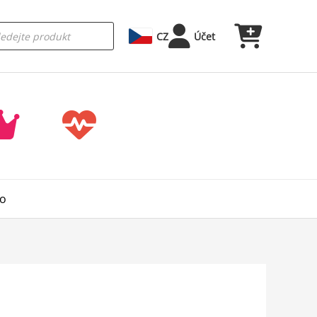
CZ
Účet
vo