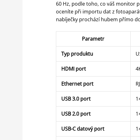
60 Hz, podle toho, co váš monitor 
oceníte při importu dat z fotoapar
nabíječky prochází hubem přímo do
Parametr
Typ produktu
U
HDMI port
4
Ethernet port
R
USB 3.0 port
1
USB 2.0 port
1
USB-C datový port
1