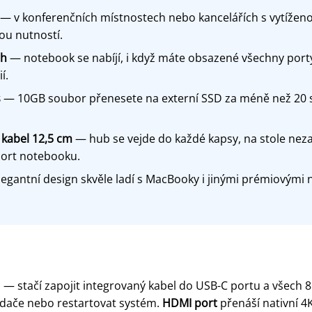
— v konferenčních místnostech nebo kancelářích s vytíženou 
ou nutností.
gh
— notebook se nabíjí, i když máte obsazené všechny porty
í.
s
— 10GB soubor přenesete na externí SSD za méně než 20 se
 kabel 12,5 cm
— hub se vejde do každé kapsy, na stole neza
port notebooku.
egantní design skvěle ladí s MacBooky i jinými prémiovými
— stačí zapojit integrovaný kabel do USB-C portu a všech 8
ladače nebo restartovat systém.
HDMI port
přenáší nativní 4K