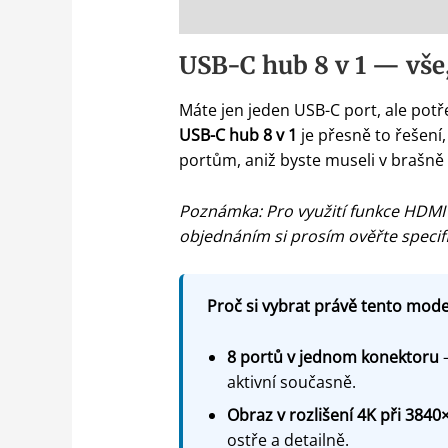
Popis
USB-C hub 8 v 1 — vše
Máte jen jeden USB-C port, ale potře
USB-C hub 8 v 1
je přesně to řešení,
portům, aniž byste museli v brašně
Poznámka: Pro využití funkce HDMI
objednáním si prosím ověřte specifi
Proč si vybrat právě tento model
8 portů v jednom konektoru
—
aktivní současně.
Obraz v rozlišení 4K při 3840
ostře a detailně.