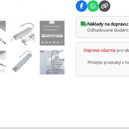
Lenovo
množství
Náklady na dopravu:
Odhadované dodání: ú
Doprava zdarma
pro ob
Přidejte produkty v 