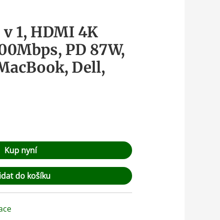
 v 1, HDMI 4K
100Mbps, PD 87W,
MacBook, Dell,
Kup nyní
idat do košíku
ace