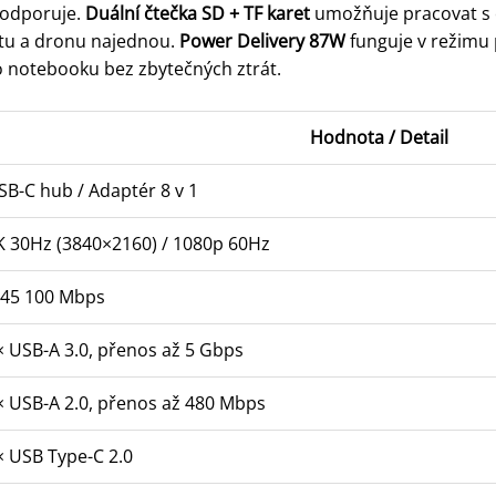
podporuje.
Duální čtečka SD + TF karet
umožňuje pracovat s 
átu a dronu najednou.
Power Delivery 87W
funguje v režimu 
 notebooku bez zbytečných ztrát.
Hodnota / Detail
SB-C hub / Adaptér 8 v 1
K 30Hz (3840×2160) / 1080p 60Hz
J45 100 Mbps
× USB-A 3.0, přenos až 5 Gbps
× USB-A 2.0, přenos až 480 Mbps
× USB Type-C 2.0