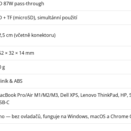
D 87W pass-through
D + TF (microSD), simultánní použití
2,5 cm (včetně konektoru)
52 × 32 × 14 mm
0 g
liník & ABS
acBook Pro/Air M1/M2/M3, Dell XPS, Lenovo ThinkPad, HP, S
SB-C
no — bez ovladačů, funguje na Windows, macOS a Chrome 