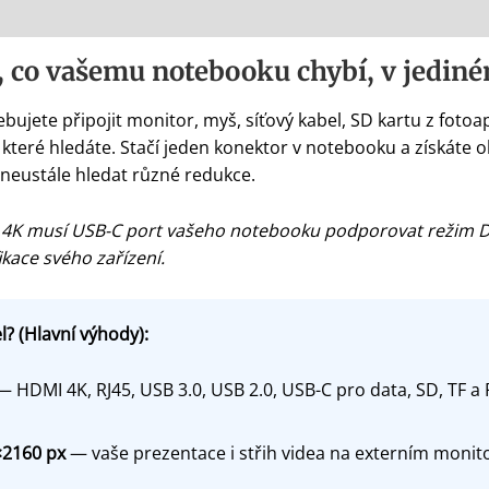
, co vašemu notebooku chybí, v jedin
bujete připojit monitor, myš, síťový kabel, SD kartu z fotoa
 které hledáte. Stačí jeden konektor v notebooku a získáte o
 neustále hledat různé redukce.
 4K musí USB-C port vašeho notebooku podporovat režim Di
kace svého zařízení.
? (Hlavní výhody):
 HDMI 4K, RJ45, USB 3.0, USB 2.0, USB-C pro data, SD, TF a
×2160 px
— vaše prezentace i střih videa na externím moni