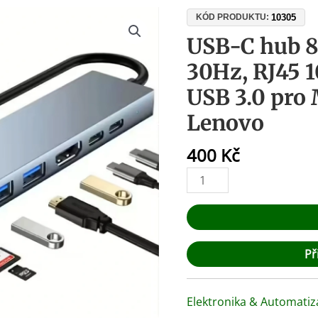
USB-
10305
KÓD PRODUKTU:
C
USB-C hub 8
hub
30Hz, RJ45 
8
v
USB 3.0 pro 
1,
Lenovo
HDMI
4K
400
Kč
30Hz,
RJ45
100Mbps,
PD
87W,
USB
Př
3.0
pro
MacBook,
Elektronika & Automatiz
Dell,