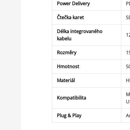
Power Delivery
P
Čtečka karet
S
Délka integrovaného
1
kabelu
Rozměry
1
Hmotnost
5
Materiál
H
M
Kompatibilita
U
Plug & Play
A