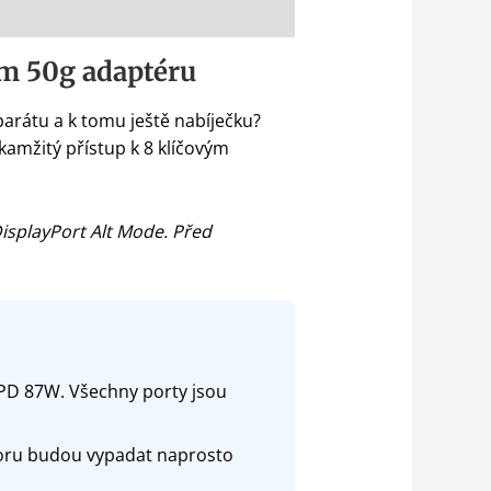
ém 50g adaptéru
parátu a k tomu ještě nabíječku?
kamžitý přístup k 8 klíčovým
splayPort Alt Mode. Před
 PD 87W. Všechny porty jsou
toru budou vypadat naprosto