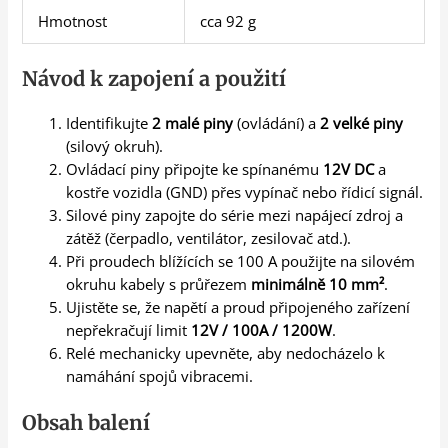
Hmotnost
cca 92 g
Návod k zapojení a použití
Identifikujte
2 malé piny
(ovládání) a
2 velké piny
(silový okruh).
Ovládací piny připojte ke spínanému
12V DC
a
kostře vozidla (GND) přes vypínač nebo řídicí signál.
Silové piny zapojte do série mezi napájecí zdroj a
zátěž (čerpadlo, ventilátor, zesilovač atd.).
Při proudech blížících se 100 A použijte na silovém
okruhu kabely s průřezem
minimálně 10 mm²
.
Ujistěte se, že napětí a proud připojeného zařízení
nepřekračují limit
12V / 100A / 1200W
.
Relé mechanicky upevněte, aby nedocházelo k
namáhání spojů vibracemi.
Obsah balení