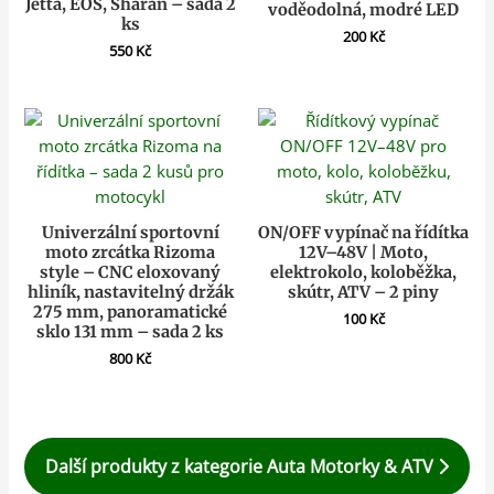
Jetta, EOS, Sharan – sada 2
voděodolná, modré LED
ks
200
Kč
550
Kč
Univerzální sportovní
ON/OFF vypínač na řídítka
moto zrcátka Rizoma
12V–48V | Moto,
style – CNC eloxovaný
elektrokolo, koloběžka,
hliník, nastavitelný držák
skútr, ATV – 2 piny
275 mm, panoramatické
100
Kč
sklo 131 mm – sada 2 ks
800
Kč
Další produkty z kategorie Auta Motorky & ATV