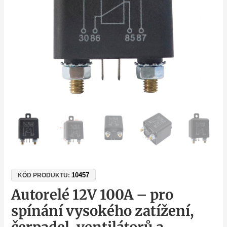
ventilátorů
a
audiosystémů
množství
10457
KÓD PRODUKTU:
Autorelé 12V 100A – pro
spínání vysokého zatížení,