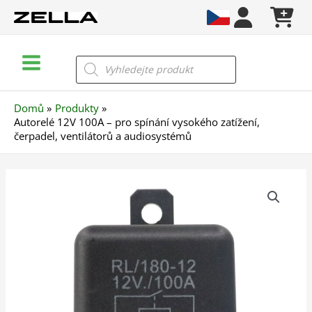
Přeskočit
na
obsah
Main
Products
search
Menu
Domů
Produkty
Autorelé 12V 100A – pro spínání vysokého zatížení,
čerpadel, ventilátorů a audiosystémů
Autorelé
12V
100A
–
pro
spínání
vysokého
zatížení,
čerpadel,