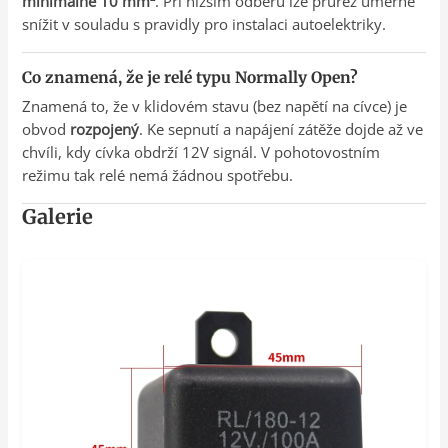
minimálně 10 mm²
. Při nižším odběru lze průřez úměrně
snížit v souladu s pravidly pro instalaci autoelektriky.
Co znamená, že je relé typu Normally Open?
Znamená to, že v klidovém stavu (bez napětí na cívce) je
obvod
rozpojený
. Ke sepnutí a napájení zátěže dojde až ve
chvíli, kdy cívka obdrží 12V signál. V pohotovostním
režimu tak relé nemá žádnou spotřebu.
Galerie