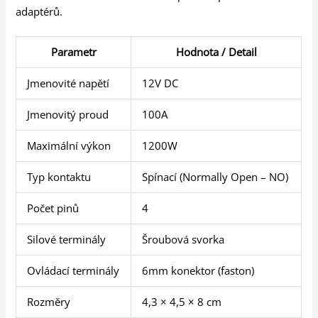
adaptérů.
Parametr
Hodnota / Detail
Jmenovité napětí
12V DC
Jmenovitý proud
100A
Maximální výkon
1200W
Typ kontaktu
Spínací (Normally Open – NO)
Počet pinů
4
Silové terminály
Šroubová svorka
Ovládací terminály
6mm konektor (faston)
Rozměry
4,3 × 4,5 × 8 cm