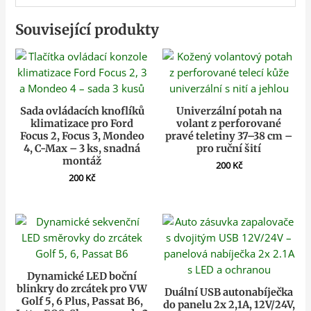
Související produkty
Sada ovládacích knoflíků
Univerzální potah na
klimatizace pro Ford
volant z perforované
Focus 2, Focus 3, Mondeo
pravé teletiny 37–38 cm –
4, C-Max – 3 ks, snadná
pro ruční šití
montáž
200
Kč
200
Kč
Dynamické LED boční
blinkry do zrcátek pro VW
Duální USB autonabíječka
Golf 5, 6 Plus, Passat B6,
do panelu 2x 2,1A, 12V/24V,