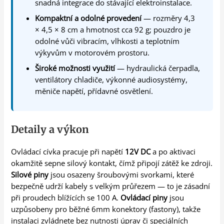
snadná integrace do stávající elektroinstalace.
Kompaktní a odolné provedení
— rozměry 4,3
× 4,5 × 8 cm a hmotnost cca 92 g; pouzdro je
odolné vůči vibracím, vlhkosti a teplotním
výkyvům v motorovém prostoru.
Široké možnosti využití
— hydraulická čerpadla,
ventilátory chladiče, výkonné audiosystémy,
měniče napětí, přídavné osvětlení.
Detaily a výkon
Ovládací cívka pracuje při napětí
12V DC
a po aktivaci
okamžitě sepne silový kontakt, čímž připojí zátěž ke zdroji.
Silové piny
jsou osazeny šroubovými svorkami, které
bezpečně udrží kabely s velkým průřezem — to je zásadní
při proudech blížících se 100 A.
Ovládací piny
jsou
uzpůsobeny pro běžné 6mm konektory (fastony), takže
instalaci zvládnete bez nutnosti úprav či speciálních