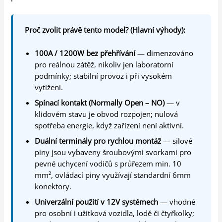
Proč zvolit právě tento model? (Hlavní výhody):
100A / 1200W bez přehřívání
— dimenzováno
pro reálnou zátěž, nikoliv jen laboratorní
podmínky; stabilní provoz i při vysokém
vytížení.
Spínací kontakt (Normally Open – NO)
— v
klidovém stavu je obvod rozpojen; nulová
spotřeba energie, když zařízení není aktivní.
Duální terminály pro rychlou montáž
— silové
piny jsou vybaveny šroubovými svorkami pro
pevné uchycení vodičů s průřezem min. 10
mm², ovládací piny využívají standardní 6mm
konektory.
Univerzální použití v 12V systémech
— vhodné
pro osobní i užitková vozidla, lodě či čtyřkolky;