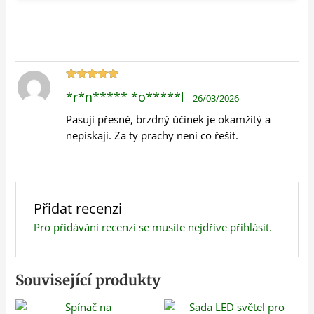
Hodnocení
*r*n***** *o*****l
26/03/2026
5
z 5
Pasují přesně, brzdný účinek je okamžitý a
nepískají. Za ty prachy není co řešit.
Přidat recenzi
Pro přidávání recenzí se musíte nejdříve
přihlásit
.
Související produkty