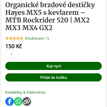
Organické brzdové destičky
Hayes MX5 s kevlarem –
MTB Rockrider 520 | MX2
MX3 MX4 GX2
(Hodnocení:
1
)
Hodnoceno
1
150
Kč
5.00
z 5 na
základě
hodnocení
zákazníka
Kup nyní
Přidat do košíku
Koloběžky & Elektrokola