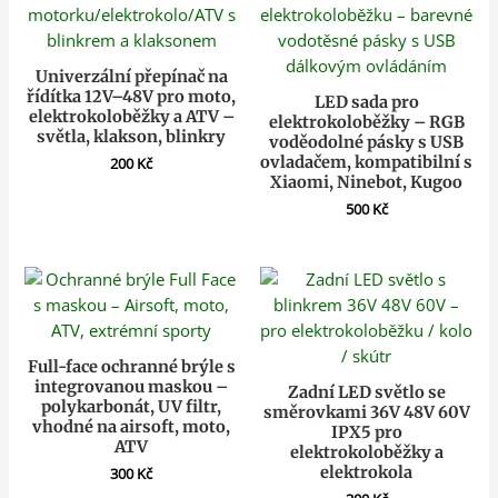
Univerzální přepínač na
řídítka 12V–48V pro moto,
LED sada pro
elektrokoloběžky a ATV –
elektrokoloběžky – RGB
světla, klakson, blinkry
voděodolné pásky s USB
ovladačem, kompatibilní s
200
Kč
Xiaomi, Ninebot, Kugoo
500
Kč
Full-face ochranné brýle s
integrovanou maskou –
Zadní LED světlo se
polykarbonát, UV filtr,
směrovkami 36V 48V 60V
vhodné na airsoft, moto,
IPX5 pro
ATV
elektrokoloběžky a
elektrokola
300
Kč