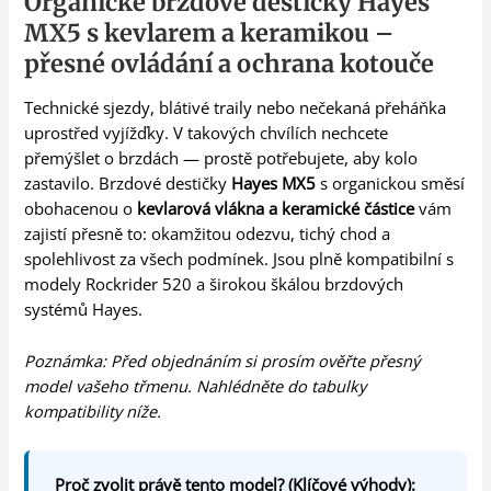
Organické brzdové destičky Hayes
MX5 s kevlarem a keramikou –
přesné ovládání a ochrana kotouče
Technické sjezdy, blátivé traily nebo nečekaná přeháňka
uprostřed vyjížďky. V takových chvílích nechcete
přemýšlet o brzdách — prostě potřebujete, aby kolo
zastavilo. Brzdové destičky
Hayes MX5
s organickou směsí
obohacenou o
kevlarová vlákna a keramické částice
vám
zajistí přesně to: okamžitou odezvu, tichý chod a
spolehlivost za všech podmínek. Jsou plně kompatibilní s
modely Rockrider 520 a širokou škálou brzdových
systémů Hayes.
Poznámka: Před objednáním si prosím ověřte přesný
model vašeho třmenu. Nahlédněte do tabulky
kompatibility níže.
Proč zvolit právě tento model? (Klíčové výhody):