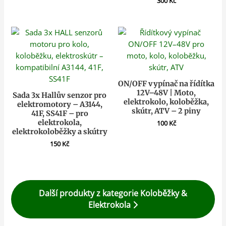
300
Kč
ON/OFF vypínač na řídítka
12V–48V | Moto,
Sada 3x Hallův senzor pro
elektrokolo, koloběžka,
elektromotory – A3144,
skútr, ATV – 2 piny
41F, SS41F – pro
elektrokola,
100
Kč
elektrokoloběžky a skútry
150
Kč
Další produkty z kategorie Koloběžky &
Elektrokola