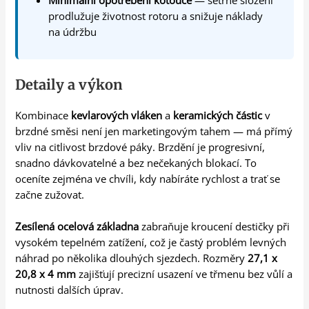
prodlužuje životnost rotoru a snižuje náklady
na údržbu
Detaily a výkon
Kombinace
kevlarových vláken
a
keramických částic
v
brzdné směsi není jen marketingovým tahem — má přímý
vliv na citlivost brzdové páky. Brzdění je progresivní,
snadno dávkovatelné a bez nečekaných blokací. To
oceníte zejména ve chvíli, kdy nabíráte rychlost a trať se
začne zužovat.
Zesílená ocelová základna
zabraňuje kroucení destičky při
vysokém tepelném zatížení, což je častý problém levných
náhrad po několika dlouhých sjezdech. Rozměry
27,1 x
20,8 x 4 mm
zajišťují precizní usazení ve třmenu bez vůlí a
nutnosti dalších úprav.