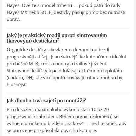
Hayes. Ověřte si model třmenu — pokud patří do řady
Hayes MX nebo SOLE, destičky pasují přímo bez nutnosti
úprav.
Jaký je praktický rozdíl oproti sintrovaným
(kovovým) destičkám?
Organické destičky s kevlarem a keramikou brzdí
progresivněji a tišeji. Jsou šetrnější ke kotoučům a ideální
pro běžné MTB, cross-country a trailové ježdění.
Sintrované destičky lépe odolávají extrémním teplotám
(enduro, DH), ale více opotřebovávají rotor a mohou být
hlučnější.
Jak dlouho trvá zajetí po montáži?
Pro dosažení maximálního výkonu stačí 10 až 20
progresivních zabrzdění. Během prvních kilometrů se
vyhněte prudkému brzdění „na krev“ — nechte směs, aby
se přirozeně přizpůsobila povrchu kotouče.