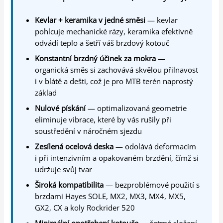
Kevlar + keramika v jedné směsi
— kevlar
pohlcuje mechanické rázy, keramika efektivně
odvádí teplo a šetří váš brzdový kotouč
Konstantní brzdný účinek za mokra
—
organická směs si zachovává skvělou přilnavost
i v blátě a dešti, což je pro MTB terén naprostý
základ
Nulové pískání
— optimalizovaná geometrie
eliminuje vibrace, které by vás rušily při
soustředění v náročném sjezdu
Zesílená ocelová deska
— odolává deformacím
i při intenzivním a opakovaném brzdění, čímž si
udržuje svůj tvar
Široká kompatibilita
— bezproblémové použití s
brzdami Hayes SOLE, MX2, MX3, MX4, MX5,
GX2, CX a koly Rockrider 520
Minimální opotřebení kotouče
— šetrné složení