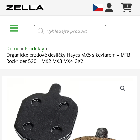
Přeskočit
na
obsah
Main
Products
search
Menu
Domů
Produkty
Organické brzdové destičky Hayes MX5 s kevlarem – MTB
Rockrider 520 | MX2 MX3 MX4 GX2
Organické
brzdové
destičky
Hayes
MX5
s
kevlarem
–
MTB