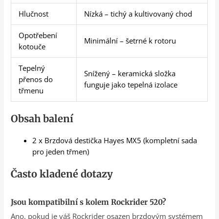
Hlučnost
Nízká – tichý a kultivovaný chod
Opotřebení
Minimální – šetrné k rotoru
kotouče
Tepelný
Snížený – keramická složka
přenos do
funguje jako tepelná izolace
třmenu
Obsah balení
2 x Brzdová destička Hayes MX5 (kompletní sada
pro jeden třmen)
Často kladené dotazy
Jsou kompatibilní s kolem Rockrider 520?
Ano, pokud je váš Rockrider osazen brzdovým systémem