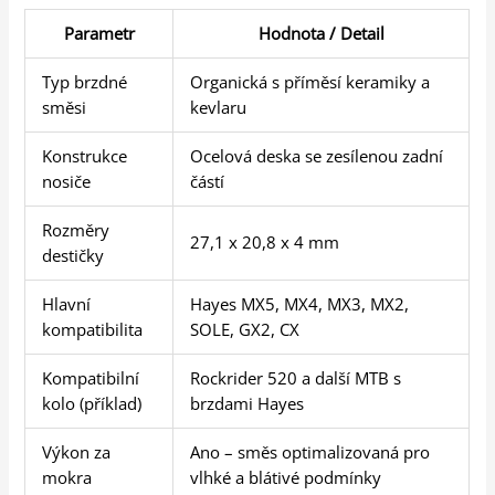
Parametr
Hodnota / Detail
Typ brzdné
Organická s příměsí keramiky a
směsi
kevlaru
Konstrukce
Ocelová deska se zesílenou zadní
nosiče
částí
Rozměry
27,1 x 20,8 x 4 mm
destičky
Hlavní
Hayes MX5, MX4, MX3, MX2,
kompatibilita
SOLE, GX2, CX
Kompatibilní
Rockrider 520 a další MTB s
kolo (příklad)
brzdami Hayes
Výkon za
Ano – směs optimalizovaná pro
mokra
vlhké a blátivé podmínky