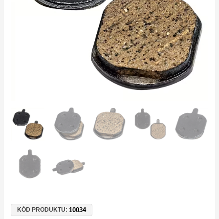
Rockrider
520
|
MX2
MX3
MX4
GX2
množství
10034
KÓD PRODUKTU: