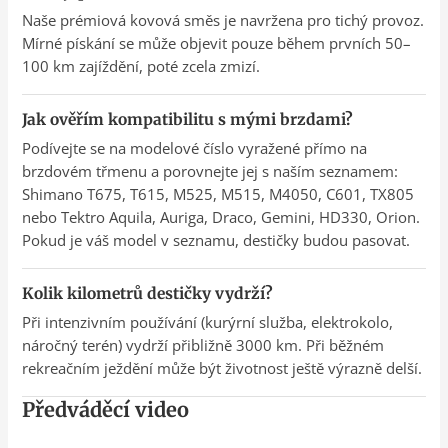
Naše prémiová kovová směs je navržena pro tichý provoz.
Mírné pískání se může objevit pouze během prvních 50–
100 km zajíždění, poté zcela zmizí.
Jak ověřím kompatibilitu s mými brzdami?
Podívejte se na modelové číslo vyražené přímo na
brzdovém třmenu a porovnejte jej s naším seznamem:
Shimano T675, T615, M525, M515, M4050, C601, TX805
nebo Tektro Aquila, Auriga, Draco, Gemini, HD330, Orion.
Pokud je váš model v seznamu, destičky budou pasovat.
Kolik kilometrů destičky vydrží?
Při intenzivním používání (kurýrní služba, elektrokolo,
náročný terén) vydrží přibližně 3000 km. Při běžném
rekreačním ježdění může být životnost ještě výrazně delší.
Předváděcí video