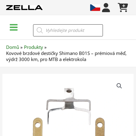
Přeskočit
na
obsah
Main
Products
search
Menu
Domů
Produkty
Kovové brzdové destičky Shimano B01S – prémiová měď,
výdrž 3000 km, pro MTB a elektrokola
Kovové
brzdové
destičky
Shimano
B01S
–
prémiová
měď,
výdrž