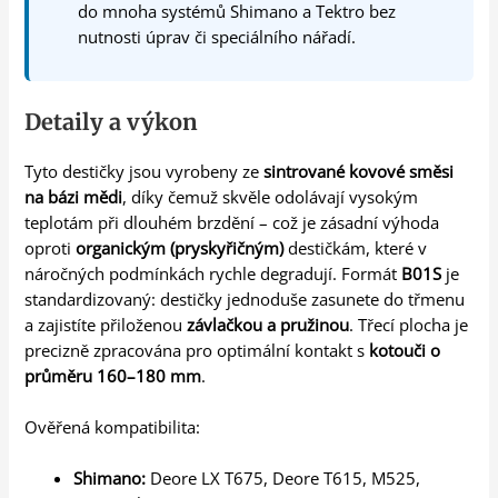
do mnoha systémů Shimano a Tektro bez
nutnosti úprav či speciálního nářadí.
Detaily a výkon
Tyto destičky jsou vyrobeny ze
sintrované kovové směsi
na bázi mědi
, díky čemuž skvěle odolávají vysokým
teplotám při dlouhém brzdění – což je zásadní výhoda
oproti
organickým (pryskyřičným)
destičkám, které v
náročných podmínkách rychle degradují. Formát
B01S
je
standardizovaný: destičky jednoduše zasunete do třmenu
a zajistíte přiloženou
závlačkou a pružinou
. Třecí plocha je
precizně zpracována pro optimální kontakt s
kotouči o
průměru 160–180 mm
.
Ověřená kompatibilita:
Shimano:
Deore LX T675, Deore T615, M525,