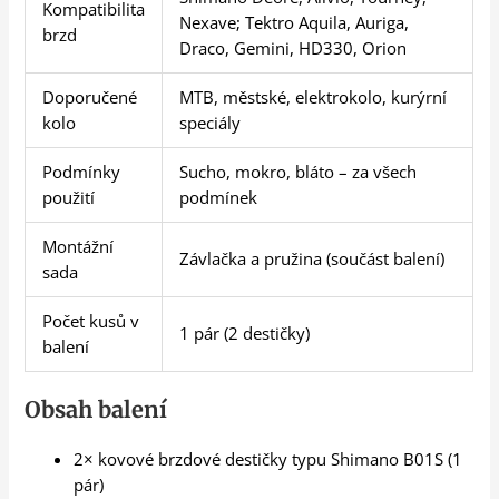
Kompatibilita
Nexave; Tektro Aquila, Auriga,
brzd
Draco, Gemini, HD330, Orion
Doporučené
MTB, městské, elektrokolo, kurýrní
kolo
speciály
Podmínky
Sucho, mokro, bláto – za všech
použití
podmínek
Montážní
Závlačka a pružina (součást balení)
sada
Počet kusů v
1 pár (2 destičky)
balení
Obsah balení
2× kovové brzdové destičky typu Shimano B01S (1
pár)