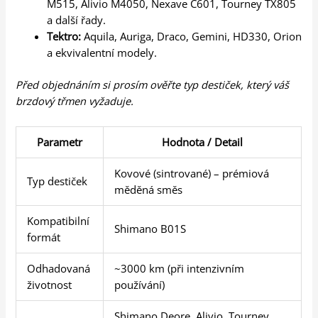
M515, Alivio M4050, Nexave C601, Tourney TX805
a další řady.
Tektro:
Aquila, Auriga, Draco, Gemini, HD330, Orion
a ekvivalentní modely.
Před objednáním si prosím ověřte typ destiček, který váš
brzdový třmen vyžaduje.
Parametr
Hodnota / Detail
Kovové (sintrované) – prémiová
Typ destiček
měděná směs
Kompatibilní
Shimano B01S
formát
Odhadovaná
~3000 km (při intenzivním
životnost
používání)
Shimano Deore, Alivio, Tourney,