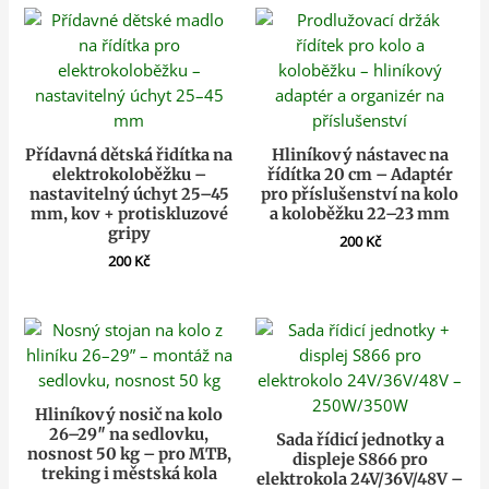
Přídavná dětská řidítka na
Hliníkový nástavec na
elektrokoloběžku –
řídítka 20 cm – Adaptér
nastavitelný úchyt 25–45
pro příslušenství na kolo
mm, kov + protiskluzové
a koloběžku 22–23 mm
gripy
200
Kč
200
Kč
Hliníkový nosič na kolo
26–29″ na sedlovku,
Sada řídicí jednotky a
nosnost 50 kg – pro MTB,
displeje S866 pro
treking i městská kola
elektrokola 24V/36V/48V –