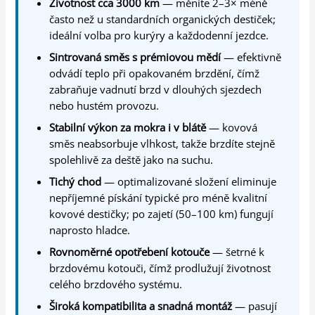
Životnost cca 3000 km
— měníte 2–3× méně
často než u standardních organických destiček;
ideální volba pro kurýry a každodenní jezdce.
Sintrovaná směs s prémiovou mědí
— efektivně
odvádí teplo při opakovaném brzdění, čímž
zabraňuje vadnutí brzd v dlouhých sjezdech
nebo hustém provozu.
Stabilní výkon za mokra i v blátě
— kovová
směs neabsorbuje vlhkost, takže brzdíte stejně
spolehlivě za deště jako na suchu.
Tichý chod
— optimalizované složení eliminuje
nepříjemné pískání typické pro méně kvalitní
kovové destičky; po zajetí (50–100 km) fungují
naprosto hladce.
Rovnoměrné opotřebení kotouče
— šetrné k
brzdovému kotouči, čímž prodlužují životnost
celého brzdového systému.
Široká kompatibilita a snadná montáž
— pasují