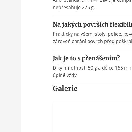
Ano. Standardní 1/4″ závit je komp
nepřesahuje 275 g.
Na jakých površích flexibil
Prakticky na všem: stoly, police, 
zároveň chrání povrch před poškrá
Jak je to s přenášením?
Díky hmotnosti 50 g a délce 165 mm 
úplně vždy.
Galerie