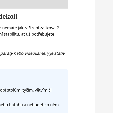
kdekoli
e nemáte jak zařízení zafixovat?
í stabilitu, ať už potřebujete
aparáty nebo videokamery je stativ
í stolům, tyčím, větvím či
 nebo batohu a nebudete o něm