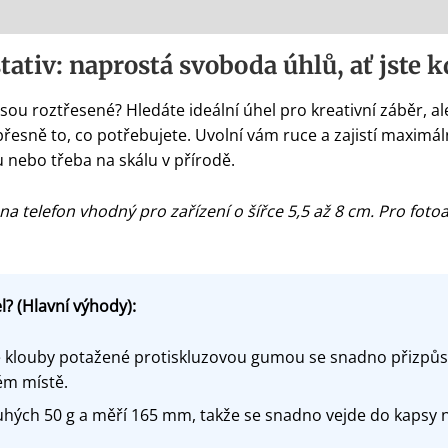
stativ: naprostá svoboda úhlů, ať jste 
sou roztřesené? Hledáte ideální úhel pro kreativní záběr, al
přesně to, co potřebujete. Uvolní vám ruce a zajistí maximáln
u nebo třeba na skálu v přírodě.
na telefon vhodný pro zařízení o šířce 5,5 až 8 cm. Pro foto
? (Hlavní výhody):
klouby potažené protiskluzovou gumou se snadno přizpůsob
ém místě.
hých 50 g a měří 165 mm, takže se snadno vejde do kapsy