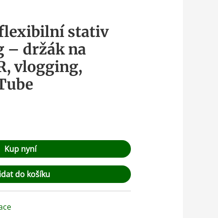
lexibilní stativ
g – držák na
R, vlogging,
uTube
Kup nyní
idat do košíku
ace