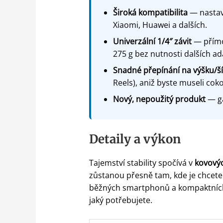
Široká kompatibilita
— nastavi
Xiaomi, Huawei a dalších.
Univerzální 1/4″ závit
— přímo
275 g bez nutnosti dalších ad
Snadné přepínání na výšku/š
Reels), aniž byste museli cokol
Nový, nepoužitý produkt
— ga
Detaily a výkon
Tajemství stability spočívá v
kovový
zůstanou přesně tam, kde je chcete
běžných smartphonů a kompaktníc
jaký potřebujete.