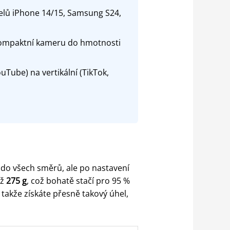
delů iPhone 14/15, Samsung S24,
 kompaktní kameru do hmotnosti
Tube) na vertikální (TikTok,
 do všech směrů, ale po nastavení
až
275 g
, což bohatě stačí pro 95 %
takže získáte přesně takový úhel,