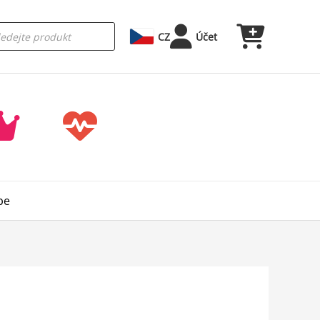
CZ
Účet
be