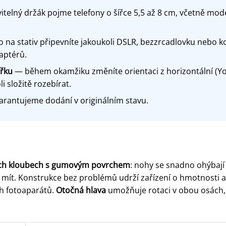
telný držák pojme telefony o šířce 5,5 až 8 cm, včetně mo
 na stativ připevníte jakoukoli DSLR, bezzrcadlovku nebo
aptérů.
ířku
— během okamžiku změníte orientaci z horizontální (You
i složitě rozebírat.
rantujeme dodání v originálním stavu.
ch kloubech s gumovým povrchem
: nohy se snadno ohýbají
 mít. Konstrukce bez problémů udrží zařízení o hmotnosti 
h fotoaparátů.
Otočná hlava
umožňuje rotaci v obou osách, 