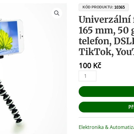
Univerzální
10365
KÓD PRODUKTU:
flexibilní
Univerzální f
stativ
165 mm, 50 
165
mm,
telefon, DSL
50
TikTok, Yo
g
–
100
Kč
držák
na
telefon,
DSLR,
vlogging,
TikTok,
Př
YouTube
množství
Elektronika & Automatiz