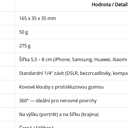
Hodnota / Detail
165 x 35 x 35 mm
50 g
275 g
Šířka 5,5 – 8 cm (iPhone, Samsung, Huawei, Xiaomi 
Standardní 1/4″ závit (DSLR, bezzrcadlovky, kompa
Kovové klouby s protiskluzovou gumou
360° — ideální pro nerovné povrchy
Na výšku (portrét) a na šířku (krajina)