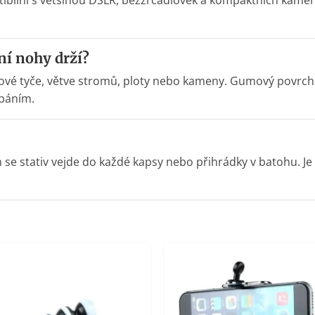
atibilní s většinou DSLR, bezzrcadlovek a kompaktních kamer
ní nohy drží?
kovové tyče, větve stromů, ploty nebo kameny. Gumový povrch
báním.
se stativ vejde do každé kapsy nebo přihrádky v batohu. Je 