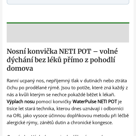
Popis
Nosní konvička NETI POT – volné
dýchání bez léků přímo z pohodlí
domova
Ranní ucpaný nos, nepříjemný tlak v dutinách nebo ztráta
čichu po prodělané rýmě. Jsou to potíže, které zná každý z
nás a kvůli kterým se nechce pokaždé běžet k lékaři.
Výplach nosu
pomocí konvičky
WaterPulse NETI POT
je
tisíce let stará technika, kterou dnes uznávají i odborníci
na ORL jako vysoce účinnou doplňkovou metodu při léčbě
alergické rýmy, zánětů dutin a chronické kongesce.