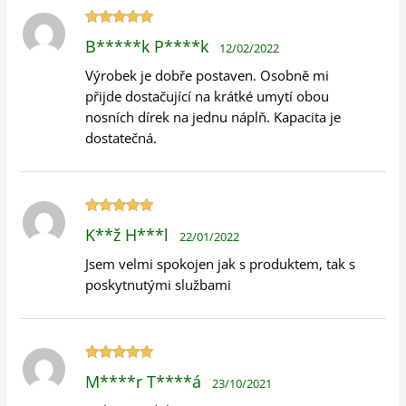
Hodnocení
B*****k P****k
12/02/2022
5
z 5
Výrobek je dobře postaven. Osobně mi
přijde dostačující na krátké umytí obou
nosních dírek na jednu náplň. Kapacita je
dostatečná.
Hodnocení
K**ž H***l
22/01/2022
5
z 5
Jsem velmi spokojen jak s produktem, tak s
poskytnutými službami
Hodnocení
M****r T****á
23/10/2021
5
z 5