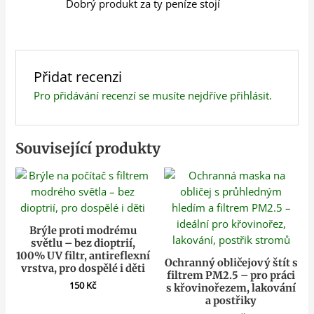
Dobrý produkt za ty peníze stojí
Přidat recenzi
Pro přidávání recenzí se musíte nejdříve
přihlásit
.
Související produkty
Brýle proti modrému
světlu – bez dioptrií,
100% UV filtr, antireflexní
Ochranný obličejový štít s
vrstva, pro dospělé i děti
filtrem PM2.5 – pro práci
150
Kč
s křovinořezem, lakování
a postřiky