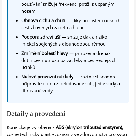
používání snižuje frekvenci potíží s ucpaným
nosem
Obnova čichu a chuti
— díky pročištění nosních
cest zbavených zánětu a hlenu
Podpora zdraví uší
— snižuje tlak a riziko
infekcí spojených s dlouhodobou rýmou
Zmírnění bolestí hlavy
— přirozená drenáž
dutin bez nutnosti užívat léky a bez vedlejších
účinků
Nulové provozní náklady
— roztok si snadno
připravíte doma z neiodované soli, jedlé sody a
filtrované vody
Detaily a provedení
Konvička je vyrobena z
ABS (akrylonitrilbutadienstyren)
,
což je technický plast využívaný ve zdravotnictví pro svou