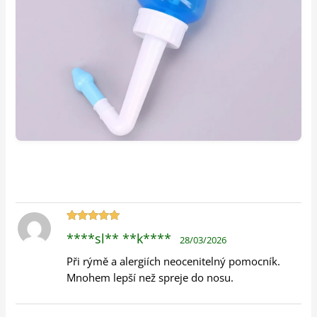
Hodnocení
****sl** **k****
28/03/2026
5
z 5
Při rýmě a alergiích neocenitelný pomocník.
Mnohem lepší než spreje do nosu.