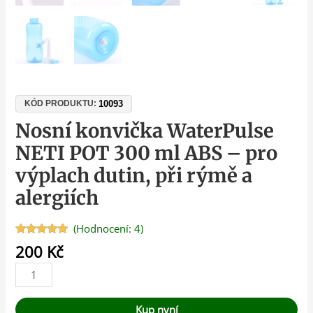
10093
KÓD PRODUKTU:
Nosní konvička WaterPulse
NETI POT 300 ml ABS – pro
výplach dutin, při rýmě a
alergiích
(Hodnocení:
4
)
Hodnoceno
4
200
Kč
5.00
z 5 na
základě
hodnocení
zákazníků
Kup nyní