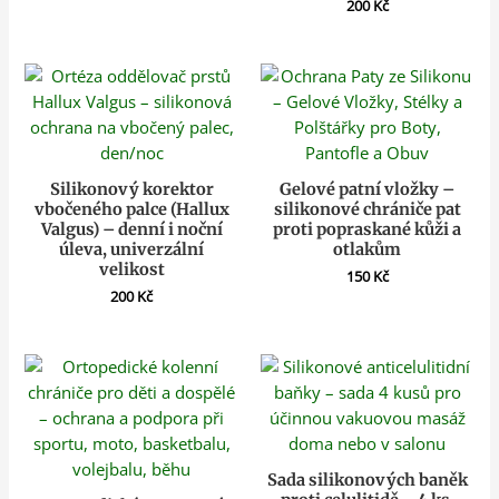
200
Kč
Silikonový korektor
Gelové patní vložky –
vbočeného palce (Hallux
silikonové chrániče pat
Valgus) – denní i noční
proti popraskané kůži a
úleva, univerzální
otlakům
velikost
150
Kč
200
Kč
Sada silikonových baněk