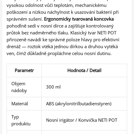
vysokou odolnost vůči teplotám, mechanickému
poškození a nízkou náchylnost k usazování bakterií při
správném sušení.
Ergonomicky tvarovaná koncovka
pohodlně sedí v nosní dírce a zajišťuje kontrolovaný
průtok bez nadměrného tlaku. Klasický tvar NETI POT
přirozeně navádí ke správné poloze hlavy pro efektivní
drenáž — roztok vtéká jednou dírkou a druhou vytéká
ven, čímž důkladně propláchne celou nosní dutinu.
Parametr
Hodnota / Detail
Objem
300 ml
nádoby
Materiál
ABS (akrylonitrilbutadienstyren)
Typ
Nosní irigátor / Konvička NETI POT
produktu