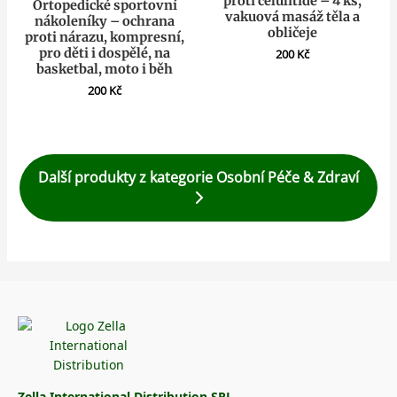
proti celulitidě – 4 ks,
Ortopedické sportovní
vakuová masáž těla a
nákoleníky – ochrana
obličeje
proti nárazu, kompresní,
pro děti i dospělé, na
200
Kč
basketbal, moto i běh
200
Kč
Další produkty z kategorie Osobní Péče & Zdraví
Zella International Distribution SRL