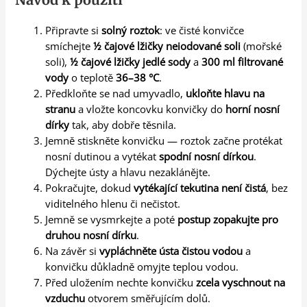
Připravte si
solný roztok
: ve čisté konvičce
smíchejte
½ čajové lžičky neiodované soli
(mořské
soli),
½ čajové lžičky jedlé sody
a
300 ml filtrované
vody
o teplotě
36–38 °C
.
Předkloňte se nad umyvadlo,
ukloňte hlavu na
stranu
a vložte koncovku konvičky do
horní nosní
dírky
tak, aby dobře těsnila.
Jemně stiskněte konvičku — roztok začne protékat
nosní dutinou a vytékat
spodní nosní dírkou
.
Dýchejte ústy a hlavu nezaklánějte.
Pokračujte, dokud
vytékající tekutina není čistá
, bez
viditelného hlenu či nečistot.
Jemně se vysmrkejte a poté
postup zopakujte pro
druhou nosní dírku
.
Na závěr si
vypláchněte ústa čistou vodou
a
konvičku důkladně omyjte teplou vodou.
Před uložením nechte konvičku
zcela vyschnout na
vzduchu
otvorem směřujícím dolů.