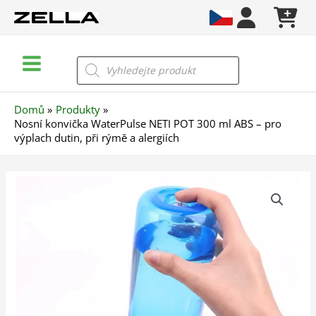
Přeskočit
na
obsah
Main
Products
search
Menu
Domů
Produkty
Nosní konvička WaterPulse NETI POT 300 ml ABS – pro
výplach dutin, při rýmě a alergiích
Nosní
konvička
WaterPulse
NETI
POT
300
ml
ABS
–