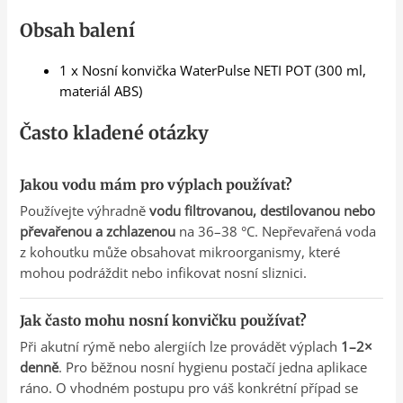
Obsah balení
1 x Nosní konvička WaterPulse NETI POT (300 ml,
materiál ABS)
Často kladené otázky
Jakou vodu mám pro výplach používat?
Používejte výhradně
vodu filtrovanou, destilovanou nebo
převařenou a zchlazenou
na 36–38 °C. Nepřevařená voda
z kohoutku může obsahovat mikroorganismy, které
mohou podráždit nebo infikovat nosní sliznici.
Jak často mohu nosní konvičku používat?
Při akutní rýmě nebo alergiích lze provádět výplach
1–2×
denně
. Pro běžnou nosní hygienu postačí jedna aplikace
ráno. O vhodném postupu pro váš konkrétní případ se