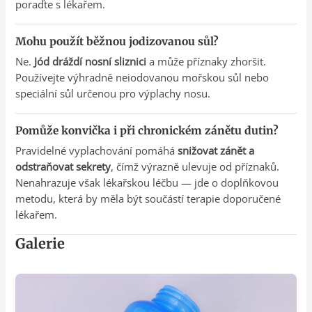
poraďte s lékařem.
Mohu použít běžnou jodizovanou sůl?
Ne.
Jód dráždí nosní sliznici
a může příznaky zhoršit.
Používejte výhradně neiodovanou mořskou sůl nebo
speciální sůl určenou pro výplachy nosu.
Pomůže konvička i při chronickém zánětu dutin?
Pravidelné vyplachování pomáhá
snižovat zánět a
odstraňovat sekrety
, čímž výrazně ulevuje od příznaků.
Nenahrazuje však lékařskou léčbu — jde o doplňkovou
metodu, která by měla být součástí terapie doporučené
lékařem.
Galerie