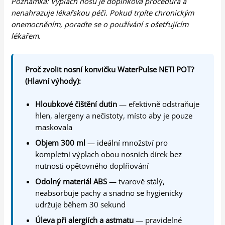
Poznámka: Výplach nosu je doplňková procedura a
nenahrazuje lékařskou péči. Pokud trpíte chronickým
onemocněním, poraďte se o používání s ošetřujícím
lékařem.
Proč zvolit nosní konvičku WaterPulse NETI POT?
(Hlavní výhody):
Hloubkové čištění dutin
— efektivně odstraňuje
hlen, alergeny a nečistoty, místo aby je pouze
maskovala
Objem 300 ml
— ideální množství pro
kompletní výplach obou nosních dírek bez
nutnosti opětovného doplňování
Odolný materiál ABS
— tvarově stálý,
neabsorbuje pachy a snadno se hygienicky
udržuje během 30 sekund
Úleva při alergiích a astmatu
— pravidelné