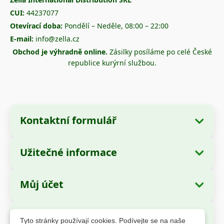
CUI:
44237077
Otevírací doba:
Pondělí – Neděle, 08:00 – 22:00
E-mail:
info@zella.cz
Obchod je výhradně online.
Zásilky posíláme po celé České
republice kurýrní službou.
Kontaktní formulář
Užitečné informace
Údaje o společnosti
O nás
Název společnosti:
Zella International
Můj účet
Jak objednávat?
Distribution SRL
Moje objednávky
Způsoby platby
Sídlo:
Strada Cuza Vodă nr. 97, Sector 4,
Bezpečné platby
Tyto stránky používají cookies. Podívejte se na naše
București, 040283, România
Osobní údaje