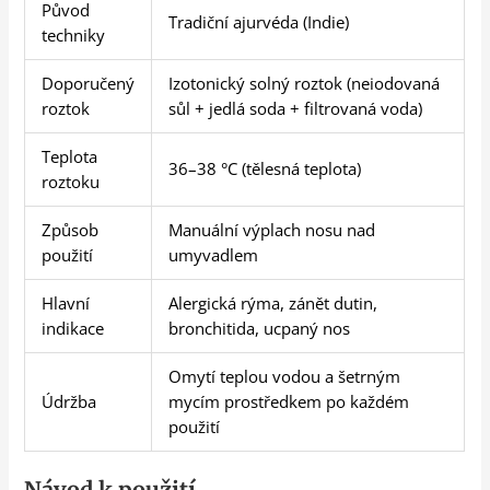
Původ
Tradiční ajurvéda (Indie)
techniky
Doporučený
Izotonický solný roztok (neiodovaná
roztok
sůl + jedlá soda + filtrovaná voda)
Teplota
36–38 °C (tělesná teplota)
roztoku
Způsob
Manuální výplach nosu nad
použití
umyvadlem
Hlavní
Alergická rýma, zánět dutin,
indikace
bronchitida, ucpaný nos
Omytí teplou vodou a šetrným
Údržba
mycím prostředkem po každém
použití
Návod k použití