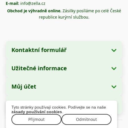
E-mail:
info@zella.cz
Obchod je výhradně online.
Zásilky posíláme po celé České
republice kurýrní službou.
Kontaktní formulář
Užitečné informace
Údaje o společnosti
O nás
Název společnosti:
Zella International
Můj účet
Jak objednávat?
Distribution SRL
Moje objednávky
Způsoby platby
Sídlo:
Strada Cuza Vodă nr. 97, Sector 4,
Bezpečné platby
Tyto stránky používají cookies. Podívejte se na naše
București, 040283, România
Osobní údaje
Informace o dopravě
zásady používání cookies
.
Adresy
Reklamační řád
Přijmout
Odmítnout
IČ (CUI):
44237077
© 2026 zella.cz – Všechna práva vyhrazena