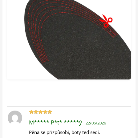
Hodnocení
M***** P*t* *****ý
22/06/2026
5
z 5
Pěna se přizpůsobí, boty teď sedí.