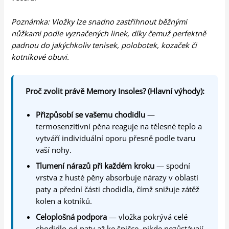
Poznámka: Vložky lze snadno zastřihnout běžnými
nůžkami podle vyznačených linek, díky čemuž perfektně
padnou do jakýchkoliv tenisek, polobotek, kozaček či
kotníkové obuvi.
Proč zvolit právě Memory Insoles? (Hlavní výhody):
Přizpůsobí se vašemu chodidlu
—
termosenzitivní pěna reaguje na tělesné teplo a
vytváří individuální oporu přesně podle tvaru
vaší nohy.
Tlumení nárazů při každém kroku
— spodní
vrstva z husté pěny absorbuje nárazy v oblasti
paty a přední části chodidla, čímž snižuje zátěž
kolen a kotníků.
Celoplošná podpora
— vložka pokrývá celé
chodidlo od paty až ke špičce, nikde nezůstávají