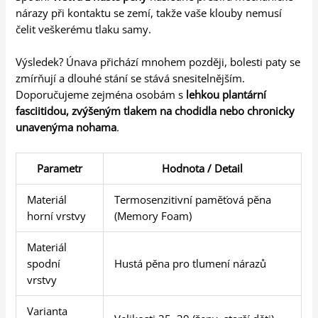
nárazy při kontaktu se zemí, takže vaše klouby nemusí
čelit veškerému tlaku samy.
Výsledek? Únava přichází mnohem později, bolesti paty se
zmírňují a dlouhé stání se stává snesitelnějším.
Doporučujeme zejména osobám s
lehkou plantární
fasciitidou, zvýšeným tlakem na chodidla nebo chronicky
unavenýma nohama
.
Parametr
Hodnota / Detail
Materiál
Termosenzitivní paměťová pěna
horní vrstvy
(Memory Foam)
Materiál
spodní
Hustá pěna pro tlumení nárazů
vrstvy
Varianta