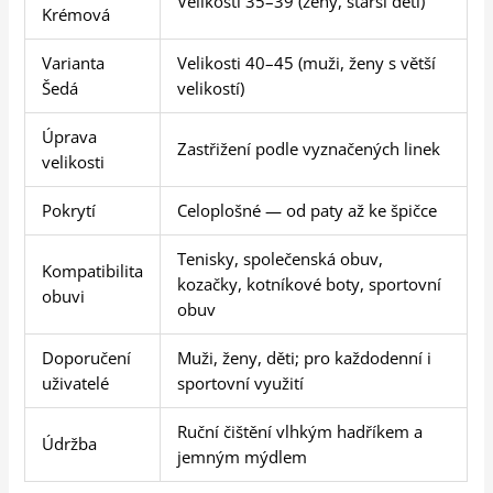
Velikosti 35–39 (ženy, starší děti)
Krémová
Varianta
Velikosti 40–45 (muži, ženy s větší
Šedá
velikostí)
Úprava
Zastřižení podle vyznačených linek
velikosti
Pokrytí
Celoplošné — od paty až ke špičce
Tenisky, společenská obuv,
Kompatibilita
kozačky, kotníkové boty, sportovní
obuvi
obuv
Doporučení
Muži, ženy, děti; pro každodenní i
uživatelé
sportovní využití
Ruční čištění vlhkým hadříkem a
Údržba
jemným mýdlem