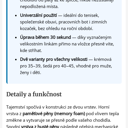
nepodložená místa.
Univerzální použití
— ideální do tenisek,
společenské obuvi, pracovních bot i zimních
kozaček, bez ohledu na roční období.
Úprava během 30 sekund
— díky vyznačeným
velikostním linkám přímo na vložce přesně víte,
kde stříhat.
Dvě varianty pro všechny velikosti
— krémová
pro 35–39, šedá pro 40–45, vhodné pro muže,
ženy i děti.
Detaily a funkčnost
Tajemství spočívá v konstrukci ze dvou vrstev. Horní
vrstva z
paměťové pěny (memory foam)
pod vlivem tepla
změkne a vytvaruje se přesně podle vašeho chodidla.
Spodní
vrstva z husté pěny
následně přebírá mechanické