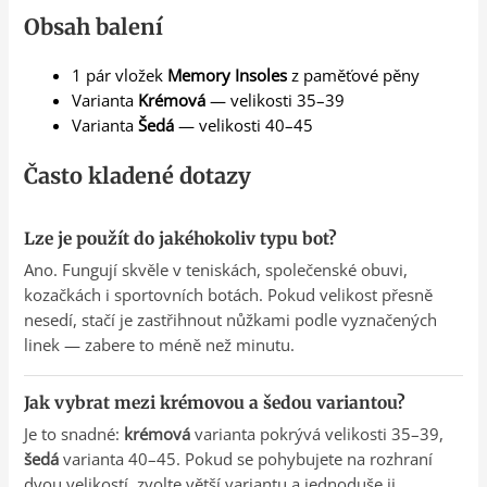
Obsah balení
1 pár vložek
Memory Insoles
z paměťové pěny
Varianta
Krémová
— velikosti 35–39
Varianta
Šedá
— velikosti 40–45
Často kladené dotazy
Lze je použít do jakéhokoliv typu bot?
Ano. Fungují skvěle v teniskách, společenské obuvi,
kozačkách i sportovních botách. Pokud velikost přesně
nesedí, stačí je zastřihnout nůžkami podle vyznačených
linek — zabere to méně než minutu.
Jak vybrat mezi krémovou a šedou variantou?
Je to snadné:
krémová
varianta pokrývá velikosti 35–39,
šedá
varianta 40–45. Pokud se pohybujete na rozhraní
dvou velikostí, zvolte větší variantu a jednoduše ji