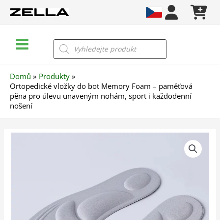
Přeskočit
na
obsah
Main
Products
search
Menu
Domů
Produkty
Ortopedické vložky do bot Memory Foam – paměťová
pěna pro úlevu unaveným nohám, sport i každodenní
nošení
Ortopedické
vložky
do
bot
Memory
Foam
–
paměťová