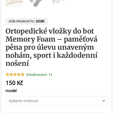
10180
KÓD PRODUKTU:
Ortopedické vložky do bot
Memory Foam – paměťová
pěna pro úlevu unaveným
nohám, sport i každodenní
nošení
(Hodnocení:
1
)
Hodnoceno
1
150
Kč
5.00
z 5 na
základě
model
hodnocení
zákazníka