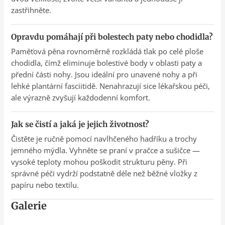
zastřihněte.
Opravdu pomáhají při bolestech paty nebo chodidla?
Paměťová pěna rovnoměrně rozkládá tlak po celé ploše
chodidla, čímž eliminuje bolestivé body v oblasti paty a
přední části nohy. Jsou ideální pro unavené nohy a při
lehké plantární fasciitidě. Nenahrazují sice lékařskou péči,
ale výrazně zvyšují každodenní komfort.
Jak se čistí a jaká je jejich životnost?
Čistěte je ručně pomocí navlhčeného hadříku a trochy
jemného mýdla. Vyhněte se praní v pračce a sušičce —
vysoké teploty mohou poškodit strukturu pěny. Při
správné péči vydrží podstatně déle než běžné vložky z
papíru nebo textilu.
Galerie