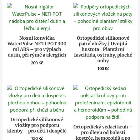
Nosní konvička
Ortopedické silikonové
WaterPulse NETI POT 300
patní vložky | Dvojitá
ml ABS – pro výplach
hustota | Plantární
dutin, při rýmě a alergiích
fasciitida, ostruhy, ploché
nohy
200
Kč
100
Kč
Ortopedické silikonové
vložky pro podporu
Ortopedický sedací kruh –
klenby – pro děti i dospělé
pro úlevu od bolesti
kostrče, hemoroidů a po
150
Kč