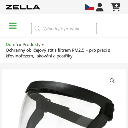
Přeskočit
na
obsah
Main
Products
search
Menu
Domů
Produkty
Ochranný obličejový štít s filtrem PM2.5 – pro práci s
křovinořezem, lakování a postřiky
Ochranný
obličejový
štít
s
filtrem
PM2.5
–
pro
práci