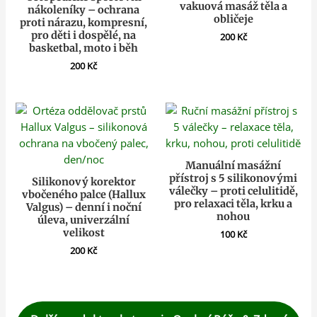
vakuová masáž těla a
nákoleníky – ochrana
obličeje
proti nárazu, kompresní,
pro děti i dospělé, na
200
Kč
basketbal, moto i běh
200
Kč
Manuální masážní
přístroj s 5 silikonovými
Silikonový korektor
válečky – proti celulitidě,
vbočeného palce (Hallux
pro relaxaci těla, krku a
Valgus) – denní i noční
nohou
úleva, univerzální
velikost
100
Kč
200
Kč