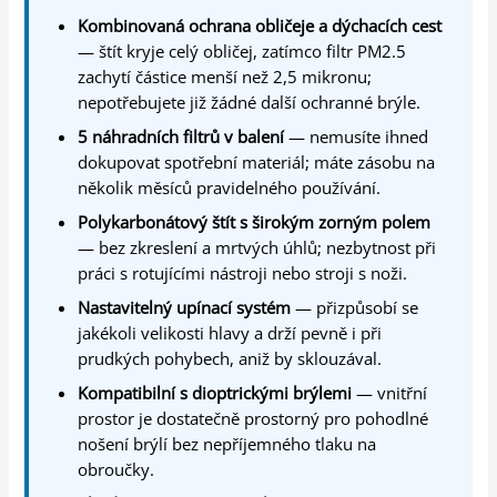
Kombinovaná ochrana obličeje a dýchacích cest
— štít kryje celý obličej, zatímco filtr PM2.5
zachytí částice menší než 2,5 mikronu;
nepotřebujete již žádné další ochranné brýle.
5 náhradních filtrů v balení
— nemusíte ihned
dokupovat spotřební materiál; máte zásobu na
několik měsíců pravidelného používání.
Polykarbonátový štít s širokým zorným polem
— bez zkreslení a mrtvých úhlů; nezbytnost při
práci s rotujícími nástroji nebo stroji s noži.
Nastavitelný upínací systém
— přizpůsobí se
jakékoli velikosti hlavy a drží pevně i při
prudkých pohybech, aniž by sklouzával.
Kompatibilní s dioptrickými brýlemi
— vnitřní
prostor je dostatečně prostorný pro pohodlné
nošení brýlí bez nepříjemného tlaku na
obroučky.