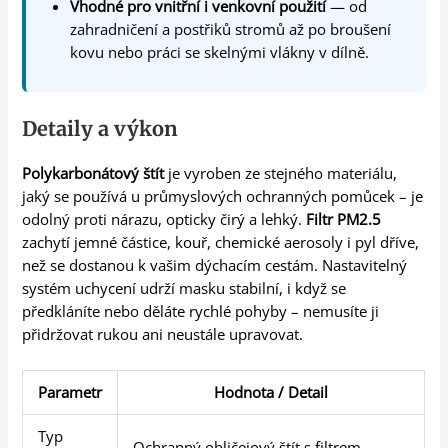
Vhodné pro vnitřní i venkovní použití
— od
zahradničení a postřiků stromů až po broušení
kovu nebo práci se skelnými vlákny v dílně.
Detaily a výkon
Polykarbonátový štít
je vyroben ze stejného materiálu,
jaký se používá u průmyslových ochranných pomůcek – je
odolný proti nárazu, opticky čirý a lehký.
Filtr PM2.5
zachytí jemné částice, kouř, chemické aerosoly i pyl dříve,
než se dostanou k vašim dýchacím cestám. Nastavitelný
systém uchycení udrží masku stabilní, i když se
předkláníte nebo děláte rychlé pohyby – nemusíte ji
přidržovat rukou ani neustále upravovat.
Parametr
Hodnota / Detail
Typ
Ochranný obličejový štít s filtrem