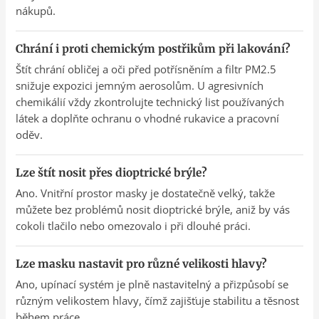
nákupů.
Chrání i proti chemickým postřikům při lakování?
Štít chrání obličej a oči před potřísněním a filtr PM2.5
snižuje expozici jemným aerosolům. U agresivních
chemikálií vždy zkontrolujte technický list používaných
látek a doplňte ochranu o vhodné rukavice a pracovní
oděv.
Lze štít nosit přes dioptrické brýle?
Ano. Vnitřní prostor masky je dostatečně velký, takže
můžete bez problémů nosit dioptrické brýle, aniž by vás
cokoli tlačilo nebo omezovalo i při dlouhé práci.
Lze masku nastavit pro různé velikosti hlavy?
Ano, upínací systém je plně nastavitelný a přizpůsobí se
různým velikostem hlavy, čímž zajišťuje stabilitu a těsnost
během práce.