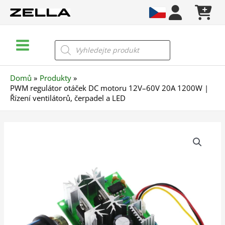
Přeskočit
na
obsah
Main
Products
search
Menu
Domů
Produkty
PWM regulátor otáček DC motoru 12V–60V 20A 1200W |
Řízení ventilátorů, čerpadel a LED
PWM
regulátor
otáček
DC
motoru
12V–
60V
20A
1200W