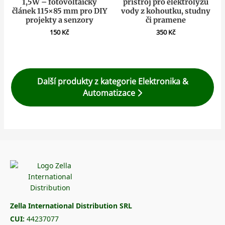
1,5W – fotovoltaický
přístroj pro elektrolýzu
článek 115×85 mm pro DIY
vody z kohoutku, studny
projekty a senzory
či pramene
150
Kč
350
Kč
Další produkty z kategorie Elektronika &
Automatizace
Zella International Distribution SRL
CUI:
44237077