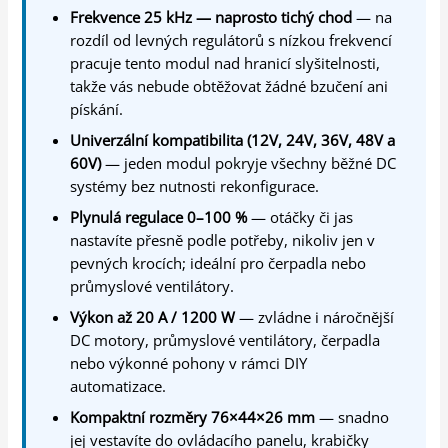
Frekvence 25 kHz — naprosto tichý chod
— na
rozdíl od levných regulátorů s nízkou frekvencí
pracuje tento modul nad hranicí slyšitelnosti,
takže vás nebude obtěžovat žádné bzučení ani
pískání.
Univerzální kompatibilita (12V, 24V, 36V, 48V a
60V)
— jeden modul pokryje všechny běžné DC
systémy bez nutnosti rekonfigurace.
Plynulá regulace 0–100 %
— otáčky či jas
nastavíte přesně podle potřeby, nikoliv jen v
pevných krocích; ideální pro čerpadla nebo
průmyslové ventilátory.
Výkon až 20 A / 1200 W
— zvládne i náročnější
DC motory, průmyslové ventilátory, čerpadla
nebo výkonné pohony v rámci DIY
automatizace.
Kompaktní rozměry 76×44×26 mm
— snadno
jej vestavíte do ovládacího panelu, krabičky