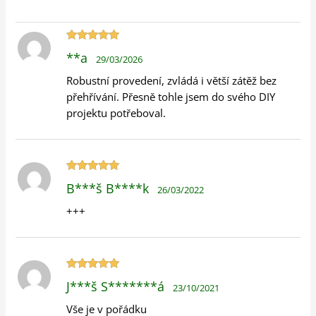
Hodnocení
**a
29/03/2026
5
z 5
Robustní provedení, zvládá i větší zátěž bez
přehřívání. Přesně tohle jsem do svého DIY
projektu potřeboval.
Hodnocení
B***š B****k
26/03/2022
5
z 5
+++
Hodnocení
J***š S*******á
23/10/2021
5
z 5
Vše je v pořádku