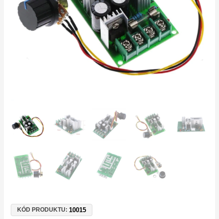
|
Řízení
ventilátorů,
čerpadel
a
LED
množství
10015
KÓD PRODUKTU: