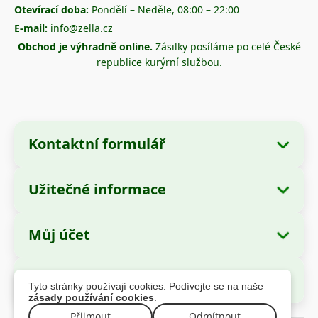
Otevírací doba:
Pondělí – Neděle, 08:00 – 22:00
E-mail:
info@zella.cz
Obchod je výhradně online.
Zásilky posíláme po celé České
republice kurýrní službou.
Kontaktní formulář
Užitečné informace
Údaje o společnosti
O nás
Název společnosti:
Zella International
Můj účet
Jak objednávat?
Distribution SRL
Moje objednávky
Způsoby platby
Sídlo:
Strada Cuza Vodă nr. 97, Sector 4,
Bezpečné platby
Tyto stránky používají cookies. Podívejte se na naše
București, 040283, România
Osobní údaje
Informace o dopravě
zásady používání cookies
.
Adresy
Reklamační řád
Přijmout
Odmítnout
IČ (CUI):
44237077