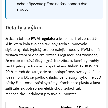
nebo připevníte přímo na šasi pomocí dvou
šroubů.
Detaily a výkon
Srdcem tohoto
PWM regulátoru
je spínací frekvence
25
kHz
, která byla zvolena tak, aby zcela eliminovala
slyšitelný hluk typický pro pomalejší moduly. PWM signál
zůstává stabilní v celém rozsahu regulace, což znamená,
že motor dostává čistý signál bez vibrací, které by mohly
vést k jeho předčasnému opotřebení.
Výkon 1200 W při
20 A
jej řadí do kategorie pro poloprůmyslové využití – je
ideální pro DC čerpadla, chladicí ventilátory, výkonné LED
pásky či automatizační systémy. Kombinace
plastu a kovu
zajišťuje jak potřebnou elektrickou izolaci, tak
mechanickou odolnost pro trvalou montáž.
Parametr
Hodnota / Detail