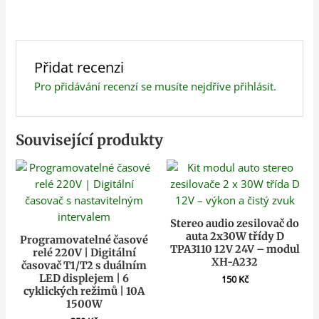
Přidat recenzi
Pro přidávání recenzí se musíte nejdříve
přihlásit
.
Související produkty
Stereo audio zesilovač do
auta 2x30W třídy D
Programovatelné časové
TPA3110 12V 24V – modul
relé 220V | Digitální
XH-A232
časovač T1/T2 s duálním
LED displejem | 6
150
Kč
cyklických režimů | 10A
1500W