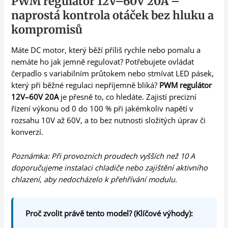
PWM regulátor 12V–60V 20A –
naprostá kontrola otáček bez hluku a
kompromisů
Máte DC motor, který běží příliš rychle nebo pomalu a
nemáte ho jak jemně regulovat? Potřebujete ovládat
čerpadlo s variabilním průtokem nebo stmívat LED pásek,
který při běžné regulaci nepříjemně bliká?
PWM regulátor
12V–60V 20A
je přesně to, co hledáte. Zajistí precizní
řízení výkonu od 0 do 100 % při jakémkoliv napětí v
rozsahu 10V až 60V, a to bez nutnosti složitých úprav či
konverzí.
Poznámka: Při provozních proudech vyšších než 10 A
doporučujeme instalaci chladiče nebo zajištění aktivního
chlazení, aby nedocházelo k přehřívání modulu.
Proč zvolit právě tento model? (Klíčové výhody):