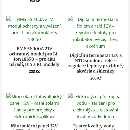
350
Kč
BMS 5S 100A 21V
ochranný modul pro Li-
Digitální termostat 12V s
Ion 18650 – pro aku
NTC sondou a relé –
nářadí, DIY a RC modely
regulace teploty pro líhně,
akvária a skleníky
200
Kč
200
Kč
Mini solární panel 12V
Tester kvality vody –