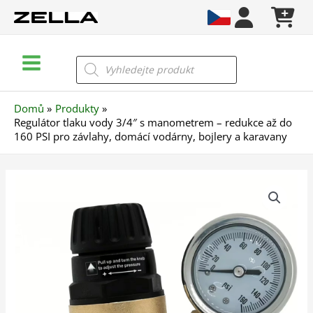
Přeskočit
na
obsah
Main
Products
search
Menu
Domů
Produkty
Regulátor tlaku vody 3/4″ s manometrem – redukce až do
160 PSI pro závlahy, domácí vodárny, bojlery a karavany
Regulátor
tlaku
vody
3/4"
s
manometrem
–
redukce
až