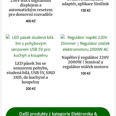
230V 63A s digitálním
adaptér, aplikace Sinilink
displejem a
automatickým resetem
150
Kč
pro domovní rozvaděče
400
Kč
Napěťový regulátor 220V
2000W | Stmívač a
LED pásek 3m se
regulátor otáček motoru
senzorem pohybu,
studená bílá, USB 5V, SMD
100
Kč
2835, do kuchyně a
koupelny
200
Kč
Další produkty z kategorie Elektronika &