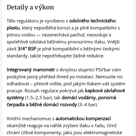
Detaily a výkon
Tělo regulátoru je vyrobeno z
odolného technického
plastu
, který nepodléhá korozi a je plně kompatibilní s
pitnou vodou — nezanechává pachuť, neoxiduje a
spolehlivě odolává běžnému provoznímu tlaku. Vnější
závit
3/4″ BSP
je plně kompatibilní s běžnými českými
standardy, takže nepotřebujete žádné redukce.
Integrovaný manometr
s dvojitou stupnicí PSI/bar vám
poskytne jasný přehled ihned po instalaci. Nemusíte nic
odhadovat – přesně vidíte, pod jakým tlakem váš systém
pracuje. Rozsah regulace pokrývá jak
kapkové závlahové
systémy
(1,5–2,5 bar), tak
domácí vodárny, ponorná
čerpadla a běžné domácí rozvody
(3–4 bar).
Vnitřní mechanismus s
automatickou kompenzací
okamžitě reaguje na náhlé zvýšení tlaku v řadu, čímž
chrání citlivé komponenty, jako jsou elektromagnetické