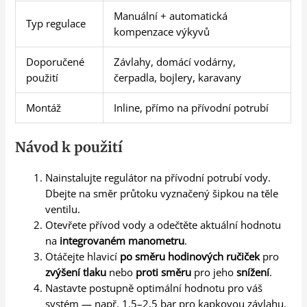
Manuální + automatická
Typ regulace
kompenzace výkyvů
Doporučené
Závlahy, domácí vodárny,
použití
čerpadla, bojlery, karavany
Montáž
Inline, přímo na přívodní potrubí
Návod k použití
Nainstalujte regulátor na přívodní potrubí vody.
Dbejte na směr průtoku vyznačený šipkou na těle
ventilu.
Otevřete přívod vody a odečtěte aktuální hodnotu
na
integrovaném manometru
.
Otáčejte hlavicí
po směru hodinových ručiček
pro
zvýšení tlaku
nebo
proti směru
pro jeho
snížení
.
Nastavte postupně optimální hodnotu pro váš
systém — např. 1,5–2,5 bar pro kapkovou závlahu,