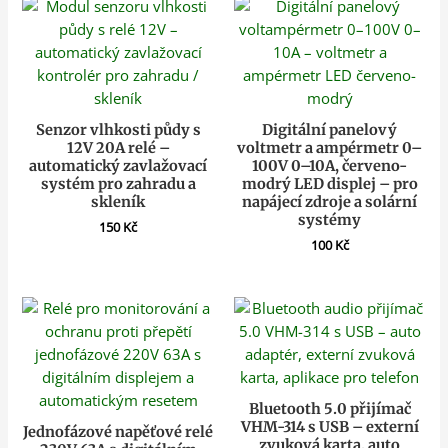
Senzor vlhkosti půdy s
Digitální panelový
12V 20A relé –
voltmetr a ampérmetr 0–
automatický zavlažovací
100V 0–10A, červeno-
systém pro zahradu a
modrý LED displej – pro
skleník
napájecí zdroje a solární
systémy
150
Kč
100
Kč
Bluetooth 5.0 přijímač
VHM-314 s USB – externí
Jednofázové napěťové relé
zvuková karta, auto