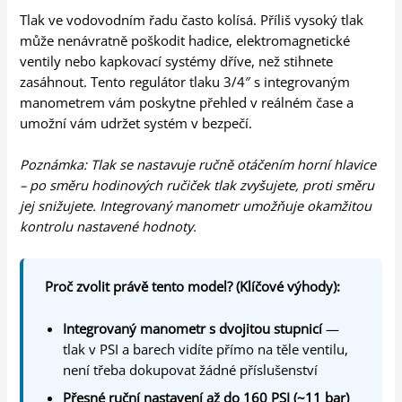
Tlak ve vodovodním řadu často kolísá. Příliš vysoký tlak
může nenávratně poškodit hadice, elektromagnetické
ventily nebo kapkovací systémy dříve, než stihnete
zasáhnout. Tento regulátor tlaku 3/4″ s integrovaným
manometrem vám poskytne přehled v reálném čase a
umožní vám udržet systém v bezpečí.
Poznámka: Tlak se nastavuje ručně otáčením horní hlavice
– po směru hodinových ručiček tlak zvyšujete, proti směru
jej snižujete. Integrovaný manometr umožňuje okamžitou
kontrolu nastavené hodnoty.
Proč zvolit právě tento model? (Klíčové výhody):
Integrovaný manometr s dvojitou stupnicí
—
tlak v PSI a barech vidíte přímo na těle ventilu,
není třeba dokupovat žádné příslušenství
Přesné ruční nastavení až do 160 PSI (~11 bar)