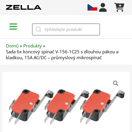
Přeskočit
na
obsah
Main
Products
search
Menu
Domů
Produkty
Sada 6x koncový spínač V-156-1C25 s dlouhou pákou a
kladkou, 15A AC/DC – průmyslový mikrospínač
Sada
6x
koncový
spínač
V-
156-
1C25
s
dlouhou