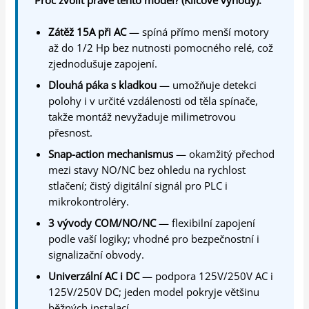
Zátěž 15A při AC
— spíná přímo menší motory
až do 1/2 Hp bez nutnosti pomocného relé, což
zjednodušuje zapojení.
Dlouhá páka s kladkou
— umožňuje detekci
polohy i v určité vzdálenosti od těla spínače,
takže montáž nevyžaduje milimetrovou
přesnost.
Snap-action mechanismus
— okamžitý přechod
mezi stavy NO/NC bez ohledu na rychlost
stlačení; čistý digitální signál pro PLC i
mikrokontroléry.
3 vývody COM/NO/NC
— flexibilní zapojení
podle vaší logiky; vhodné pro bezpečnostní i
signalizační obvody.
Univerzální AC i DC
— podpora 125V/250V AC i
125V/250V DC; jeden model pokryje většinu
běžných instalací.