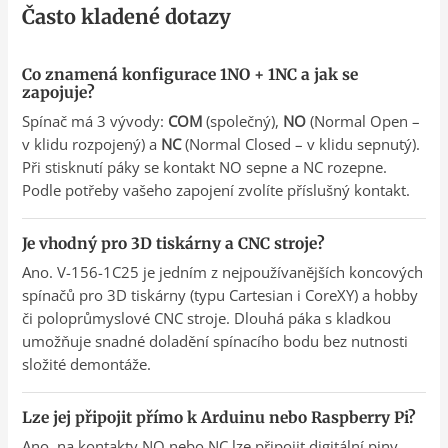
Často kladené dotazy
Co znamená konfigurace 1NO + 1NC a jak se
zapojuje?
Spínač má 3 vývody:
COM
(společný),
NO
(Normal Open –
v klidu rozpojený) a
NC
(Normal Closed – v klidu sepnutý).
Při stisknutí páky se kontakt NO sepne a NC rozepne.
Podle potřeby vašeho zapojení zvolíte příslušný kontakt.
Je vhodný pro 3D tiskárny a CNC stroje?
Ano. V-156-1C25 je jedním z nejpoužívanějších koncových
spínačů pro 3D tiskárny (typu Cartesian i CoreXY) a hobby
či poloprůmyslové CNC stroje. Dlouhá páka s kladkou
umožňuje snadné doladění spínacího bodu bez nutnosti
složité demontáže.
Lze jej připojit přímo k Arduinu nebo Raspberry Pi?
Ano, na kontakty NO nebo NC lze připojit digitální piny