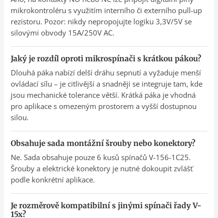
mikrokontroléru s využitím interního či externího pull-up
rezistoru. Pozor: nikdy nepropojujte logiku 3,3V/5V se
silovými obvody 15A/250V AC.
Jaký je rozdíl oproti mikrospínači s krátkou pákou?
Dlouhá páka nabízí delší dráhu sepnutí a vyžaduje menší
ovládací sílu – je citlivější a snadněji se integruje tam, kde
jsou mechanické tolerance větší. Krátká páka je vhodná
pro aplikace s omezeným prostorem a vyšší dostupnou
silou.
Obsahuje sada montážní šrouby nebo konektory?
Ne. Sada obsahuje pouze 6 kusů spínačů V-156-1C25.
Šrouby a elektrické konektory je nutné dokoupit zvlášť
podle konkrétní aplikace.
Je rozměrově kompatibilní s jinými spínači řady V-
15x?