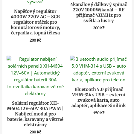
4kanálový dálkový spínač
220V 1000W/kanál – RF
Napěťový regulátor
přijímač 433MHz pro
4000W 220V AC – SCR
světla a lustry
regulátor otáček pro
komutátorové motory,
200
Kč
čerpadla a topná tělesa
200
Kč
Bluetooth 5.0 přijímač
VHM-314 s USB – externí
zvuková karta, auto
Solární regulátor XH-
adaptér, aplikace Sinilink
M604 12V-60V 30A PWM |
150
Kč
Nabíjecí modul pro
baterie, karavany a větrné
elektrárny
200
Kč