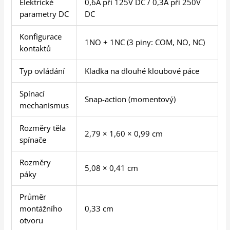
Elektrické
0,6A při 125V DC / 0,3A při 250V
parametry DC
DC
Konfigurace
1NO + 1NC (3 piny: COM, NO, NC)
kontaktů
Typ ovládání
Kladka na dlouhé kloubové páce
Spínací
Snap-action (momentový)
mechanismus
Rozměry těla
2,79 × 1,60 × 0,99 cm
spínače
Rozměry
5,08 × 0,41 cm
páky
Průměr
montážního
0,33 cm
otvoru