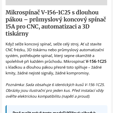
Popis
Mikrospínač V-156-1C25 s dlouhou
pákou – průmyslový koncový spínač
15A pro CNC, automatizaci a 3D
tiskárny
Když selže koncový spínač, selže celý stroj. Ať už stavíte
CNC frézku, 3D tiskárnu nebo průmyslový automatizační
systém, potřebujete spínač, který sepne okamžitě a
spolehlivě při každém průchodu. Mikrospínač
V-156-1C25
s kladkou a dlouhou pákou přesně toto splňuje – žádné
kmity, žádné nejisté signály, žádné kompromisy.
Poznámka: Sada obsahuje 6 identických kusů V-156-1C25.
Obrázky jsou ilustrační pro jeden kus. Před instalací vždy
ověřte elektrickou kompatibilitu (napětí a proud).
Proč zvolit právě tento model? (Klíčové výhody):