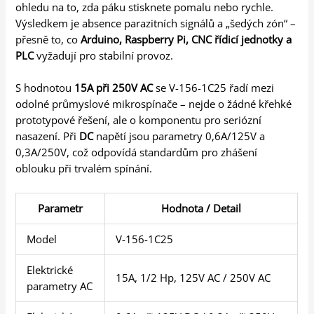
ohledu na to, zda páku stisknete pomalu nebo rychle.
Výsledkem je absence parazitních signálů a „šedých zón“ –
přesně to, co
Arduino, Raspberry Pi, CNC řídicí jednotky a
PLC
vyžadují pro stabilní provoz.
S hodnotou
15A při 250V AC
se V-156-1C25 řadí mezi
odolné průmyslové mikrospínače – nejde o žádné křehké
prototypové řešení, ale o komponentu pro seriózní
nasazení. Při
DC
napětí jsou parametry 0,6A/125V a
0,3A/250V, což odpovídá standardům pro zhášení
oblouku při trvalém spínání.
Parametr
Hodnota / Detail
Model
V-156-1C25
Elektrické
15A, 1/2 Hp, 125V AC / 250V AC
parametry AC