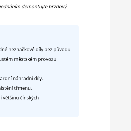
bjednáním demontujte brzdový
ádné neznačkové díly bez původu.
 hustém městském provozu.
ardní náhradní díly.
ístění třmenu.
í většinu čínských