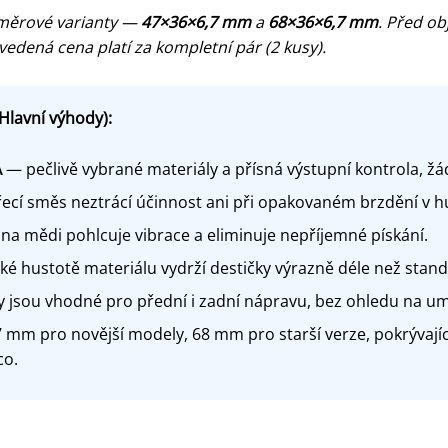
změrové varianty —
47×36×6,7 mm
a
68×36×6,7 mm
. Před o
vedená cena platí za kompletní pár (2 kusy).
Hlavní výhody):
A
— pečlivě vybrané materiály a přísná výstupní kontrola, ž
ecí směs neztrácí účinnost ani při opakovaném brzdění v
tina mědi pohlcuje vibrace a eliminuje nepříjemné pískání.
é hustotě materiálu vydrží destičky výrazně déle než stand
 jsou vhodné pro přední i zadní nápravu, bez ohledu na um
mm pro novější modely, 68 mm pro starší verze, pokrývajíc
co.