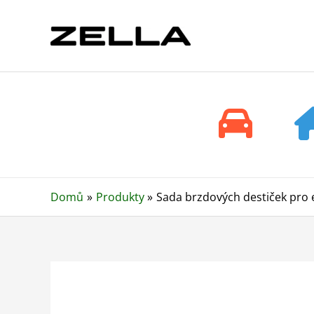
Přeskočit
na
obsah
Domů
Produkty
Sada brzdových destiček pro e