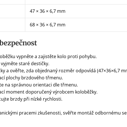
47 × 36 × 6,7 mm
68 × 36 × 6,7 mm
 bezpečnost
oběžku vypněte a zajistěte kolo proti pohybu.
yjměte staré destičky.
tičky a ověřte, zda objednaný rozměr odpovídá (47×36×6,7
ací plochy brzdového třmenu.
te na správnou orientaci dle třmenu.
ací moment doporučený výrobcem koloběžky.
te brzdy při nízké rychlosti.
ickými pracemi zkušenosti, svěřte montáž odbornému ser