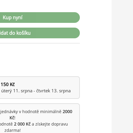
Kup nyní
idat do košíku
 150 Kč
terý 11. srpna - čtvrtek 13. srpna
jednávky v hodnotě minimálně
2000
Kč
!
hodnotě
2 000 Kč
a získejte dopravu
zdarma!