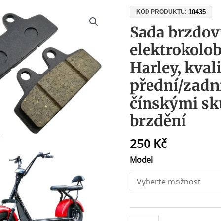
Sada
10435
KÓD PRODUKTU:
brzdových
Sada brzdov
destiček
elektrokolo
pro
elektrokoloběžky
Harley, kvali
Citycoco
přední/zadní
&
Harley,
čínskými sk
kvalita
brzdění
A,
přední/zadní,
250
Kč
kompatibilní
s
Model
čínskými
skútry,
bezpečné
brzdění
množství