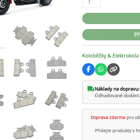
Př
Koloběžky & Elektrokola
Náklady na dopravu:
Odhadované dodání: ú
Doprava zdarma
pro ob
Přidejte produkty v 