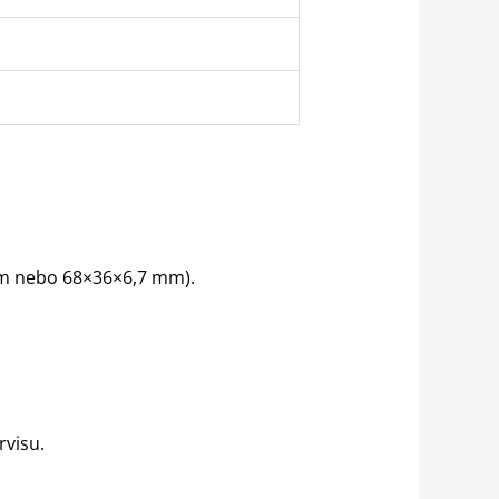
 mm nebo 68×36×6,7 mm).
visu.