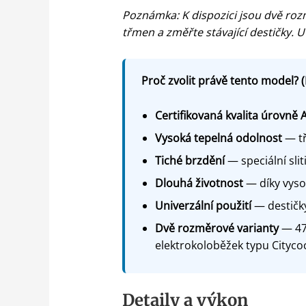
Poznámka: K dispozici jsou dvě ro
třmen a změřte stávající destičky. U
Proč zvolit právě tento model? (
Certifikovaná kvalita úrovně 
Vysoká tepelná odolnost
— tř
Tiché brzdění
— speciální sli
Dlouhá životnost
— díky vysok
Univerzální použití
— destičky
Dvě rozměrové varianty
— 47 
elektrokoloběžek typu Cityco
Detaily a výkon