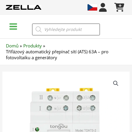
Přeskočit
na
obsah
Main
Products
search
Menu
Domů
Produkty
Třífázový automatický přepínač sítí (ATS) 63A – pro
fotovoltaiku a generátory
Třífázový
automatický
přepínač
sítí
(ATS)
63A
–
pro
fotovoltaiku