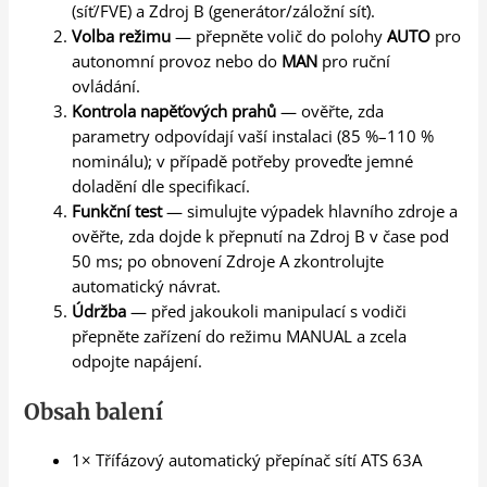
(síť/FVE) a Zdroj B (generátor/záložní síť).
Volba režimu
— přepněte volič do polohy
AUTO
pro
autonomní provoz nebo do
MAN
pro ruční
ovládání.
Kontrola napěťových prahů
— ověřte, zda
parametry odpovídají vaší instalaci (85 %–110 %
nominálu); v případě potřeby proveďte jemné
doladění dle specifikací.
Funkční test
— simulujte výpadek hlavního zdroje a
ověřte, zda dojde k přepnutí na Zdroj B v čase pod
50 ms; po obnovení Zdroje A zkontrolujte
automatický návrat.
Údržba
— před jakoukoli manipulací s vodiči
přepněte zařízení do režimu MANUAL a zcela
odpojte napájení.
Obsah balení
1× Třífázový automatický přepínač sítí ATS 63A