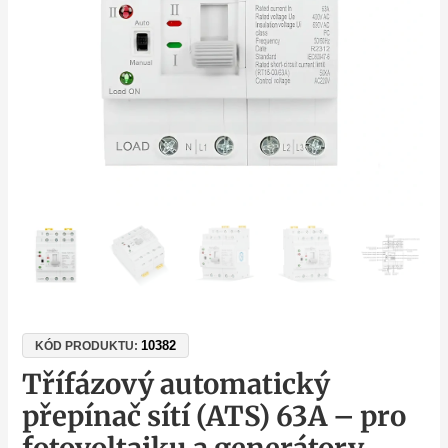
a
generátory
množství
10382
KÓD PRODUKTU:
Třífázový automatický
přepínač sítí (ATS) 63A – pro