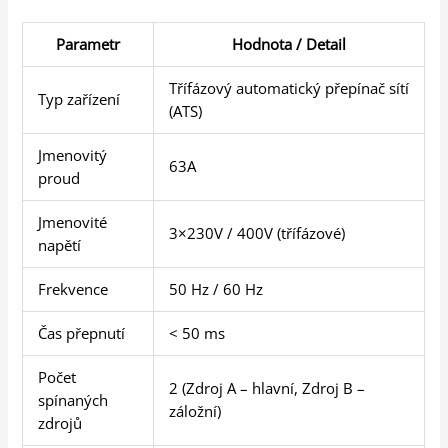
Parametr
Hodnota / Detail
Třífázový automatický přepínač sítí
Typ zařízení
(ATS)
Jmenovitý
63A
proud
Jmenovité
3×230V / 400V (třífázové)
napětí
Frekvence
50 Hz / 60 Hz
Čas přepnutí
< 50 ms
Počet
2 (Zdroj A – hlavní, Zdroj B –
spínaných
záložní)
zdrojů