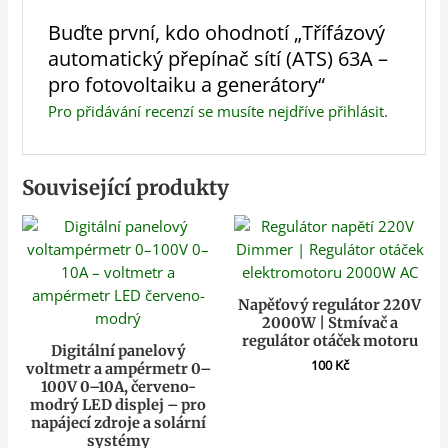
Buďte první, kdo ohodnotí „Třífázový
automatický přepínač sítí (ATS) 63A –
pro fotovoltaiku a generátory“
Pro přidávání recenzí se musíte nejdříve
přihlásit
.
Související produkty
Napěťový regulátor 220V
2000W | Stmívač a
regulátor otáček motoru
Digitální panelový
100
Kč
voltmetr a ampérmetr 0–
100V 0–10A, červeno-
modrý LED displej – pro
napájecí zdroje a solární
systémy