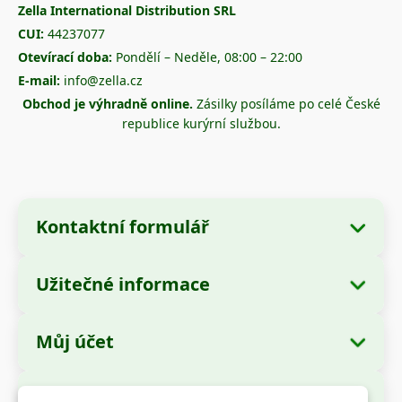
Zella International Distribution SRL
CUI:
44237077
Otevírací doba:
Pondělí – Neděle, 08:00 – 22:00
E-mail:
info@zella.cz
Obchod je výhradně online.
Zásilky posíláme po celé České
republice kurýrní službou.
Kontaktní formulář
Užitečné informace
Údaje o společnosti
O nás
Název společnosti:
Zella International
Můj účet
Jak objednávat?
Distribution SRL
Moje objednávky
Způsoby platby
Sídlo:
Strada Cuza Vodă nr. 97, Sector 4,
Bezpečné platby