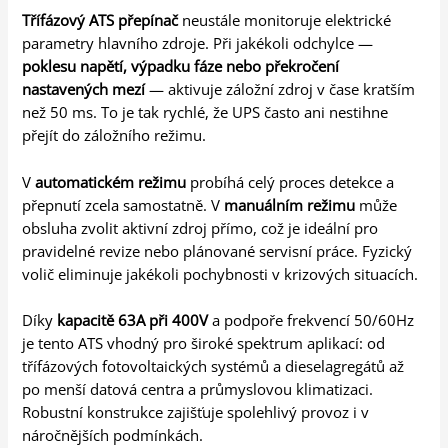
Třífázový ATS přepínač
neustále monitoruje elektrické
parametry hlavního zdroje. Při jakékoli odchylce —
poklesu napětí, výpadku fáze nebo překročení
nastavených mezí
— aktivuje záložní zdroj v čase kratším
než 50 ms. To je tak rychlé, že UPS často ani nestihne
přejít do záložního režimu.
V
automatickém režimu
probíhá celý proces detekce a
přepnutí zcela samostatně. V
manuálním režimu
může
obsluha zvolit aktivní zdroj přímo, což je ideální pro
pravidelné revize nebo plánované servisní práce. Fyzický
volič eliminuje jakékoli pochybnosti v krizových situacích.
Díky
kapacitě 63A při 400V
a podpoře frekvencí 50/60Hz
je tento ATS vhodný pro široké spektrum aplikací: od
třífázových fotovoltaických systémů a dieselagregátů až
po menší datová centra a průmyslovou klimatizaci.
Robustní konstrukce zajišťuje spolehlivý provoz i v
náročnějších podmínkách.