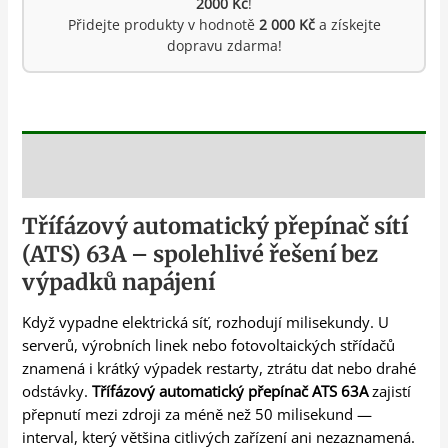
2000 Kč
!
Přidejte produkty v hodnotě
2 000 Kč
a získejte
dopravu zdarma!
Popis
Třífázový automatický přepínač sítí
(ATS) 63A – spolehlivé řešení bez
výpadků napájení
Když vypadne elektrická síť, rozhodují milisekundy. U
serverů, výrobních linek nebo fotovoltaických střídačů
znamená i krátký výpadek restarty, ztrátu dat nebo drahé
odstávky.
Třífázový automatický přepínač ATS 63A
zajistí
přepnutí mezi zdroji za méně než 50 milisekund —
interval, který většina citlivých zařízení ani nezaznamená.