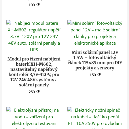
100
Kč
Mini solární panel 12V
1,5W – fotovoltaický
Modul pro řízení nabíjení
článek 115×85 mm pro DIY
baterií XH-M602,
projekty a senzory
nastavitelný napěťový
kontrolér 3,7V–120V, pro
150
Kč
12V 24V 48V systémy a
solární panely
250
Kč