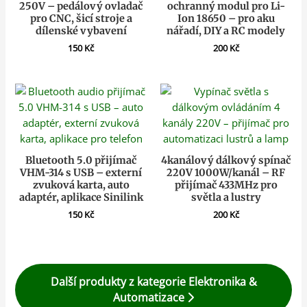
250V – pedálový ovladač
ochranný modul pro Li-
pro CNC, šicí stroje a
Ion 18650 – pro aku
dílenské vybavení
nářadí, DIY a RC modely
150
Kč
200
Kč
Bluetooth 5.0 přijímač
4kanálový dálkový spínač
VHM-314 s USB – externí
220V 1000W/kanál – RF
zvuková karta, auto
přijímač 433MHz pro
adaptér, aplikace Sinilink
světla a lustry
150
Kč
200
Kč
Další produkty z kategorie Elektronika &
Automatizace