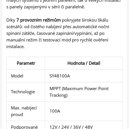
malých systémů s jedním panelem, tak u velkých instalací
s panely zapojenými v sérii či paralelně.
Díky
7 provozním režimům
pokryjete širokou škálu
scénářů: od čistého nabíjení přes automatické noční
spínání zátěže, časované zapínání/vypínání, až po
manuální režim či testovací mód pro rychlé ověření
instalace.
Parametr
Hodnota / Detail
Model
SY48100A
MPPT (Maximum Power Point
Technologie
Tracking)
Max. nabíjecí
100A
proud
Podporované
12V / 24V / 36V / 48V