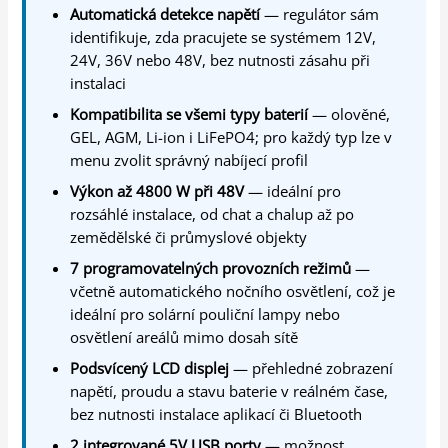
Automatická detekce napětí
— regulátor sám
identifikuje, zda pracujete se systémem 12V,
24V, 36V nebo 48V, bez nutnosti zásahu při
instalaci
Kompatibilita se všemi typy baterií
— olověné,
GEL, AGM, Li-ion i LiFePO4; pro každý typ lze v
menu zvolit správný nabíjecí profil
Výkon až 4800 W při 48V
— ideální pro
rozsáhlé instalace, od chat a chalup až po
zemědělské či průmyslové objekty
7 programovatelných provozních režimů
—
včetně automatického nočního osvětlení, což je
ideální pro solární pouliční lampy nebo
osvětlení areálů mimo dosah sítě
Podsvícený LCD displej
— přehledné zobrazení
napětí, proudu a stavu baterie v reálném čase,
bez nutnosti instalace aplikací či Bluetooth
2 integrované 5V USB porty
— možnost