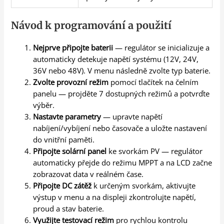
Návod k programování a použití
Nejprve připojte baterii
— regulátor se inicializuje a
automaticky detekuje napětí systému (12V, 24V,
36V nebo 48V). V menu následně zvolte typ baterie.
Zvolte provozní režim
pomocí tlačítek na čelním
panelu — projděte 7 dostupných režimů a potvrďte
výběr.
Nastavte parametry
— upravte napětí
nabíjení/vybíjení nebo časovače a uložte nastavení
do vnitřní paměti.
Připojte solární panel
ke svorkám PV — regulátor
automaticky přejde do režimu MPPT a na LCD začne
zobrazovat data v reálném čase.
Připojte DC zátěž
k určeným svorkám, aktivujte
výstup v menu a na displeji zkontrolujte napětí,
proud a stav baterie.
Využijte testovací režim
pro rychlou kontrolu