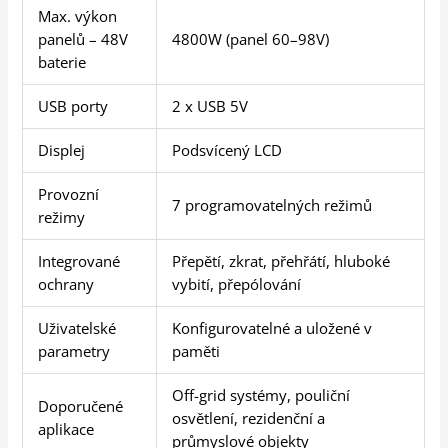
Max. výkon
panelů – 48V
4800W (panel 60–98V)
baterie
USB porty
2 x USB 5V
Displej
Podsvícený LCD
Provozní
7 programovatelných režimů
režimy
Integrované
Přepětí, zkrat, přehřátí, hluboké
ochrany
vybití, přepólování
Uživatelské
Konfigurovatelné a uložené v
parametry
paměti
Off-grid systémy, pouliční
Doporučené
osvětlení, rezidenční a
aplikace
průmyslové objekty