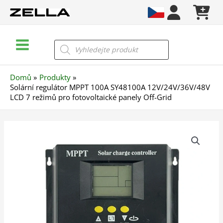
Přeskočit
na
obsah
Main
Products
search
Menu
Domů
Produkty
Solární regulátor MPPT 100A SY48100A 12V/24V/36V/48V
LCD 7 režimů pro fotovoltaické panely Off-Grid
Solární
regulátor
MPPT
100A
SY48100A
12V/24V/36V/48V
LCD
7
režimů