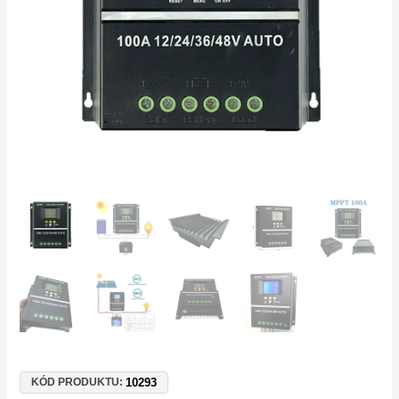
pro
fotovoltaické
panely
Off-
Grid
množství
10293
KÓD PRODUKTU: