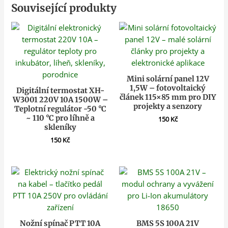
Související produkty
Mini solární panel 12V
1,5W – fotovoltaický
Digitální termostat XH-
článek 115×85 mm pro DIY
W3001 220V 10A 1500W –
projekty a senzory
Teplotní regulátor -50 °C
~ 110 °C pro líhně a
150
Kč
skleníky
150
Kč
Nožní spínač PTT 10A
BMS 5S 100A 21V