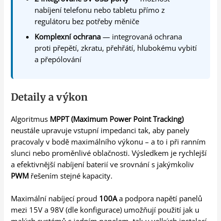
nabíjení telefonu nebo tabletu přímo z
regulátoru bez potřeby měniče
Komplexní ochrana
— integrovaná ochrana
proti přepětí, zkratu, přehřátí, hlubokému vybití
a přepólování
Detaily a výkon
Algoritmus
MPPT (Maximum Power Point Tracking)
neustále upravuje vstupní impedanci tak, aby panely
pracovaly v bodě maximálního výkonu – a to i při ranním
slunci nebo proměnlivé oblačnosti. Výsledkem je rychlejší
a efektivnější nabíjení baterií ve srovnání s jakýmkoliv
PWM
řešením stejné kapacity.
Maximální nabíjecí proud
100A
a podpora napětí panelů
mezi 15V a 98V (dle konfigurace) umožňují použití jak u