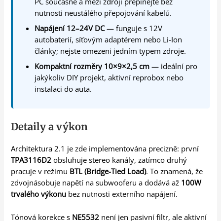
PC současně a mezi zdroji přepínejte bez
nutnosti neustálého přepojování kabelů.
Napájení 12–24V DC
— funguje s 12V
autobaterií, síťovým adaptérem nebo Li-Ion
články; nejste omezeni jedním typem zdroje.
Kompaktní rozměry 10×9×2,5 cm
— ideální pro
jakýkoliv DIY projekt, aktivní reprobox nebo
instalaci do auta.
Detaily a výkon
Architektura 2.1 je zde implementována precizně: první
TPA3116D2
obsluhuje stereo kanály, zatímco druhý
pracuje v režimu
BTL (Bridge-Tied Load)
. To znamená, že
zdvojnásobuje napětí na subwooferu a dodává až
100W
trvalého výkonu
bez nutnosti externího napájení.
Tónová korekce s
NE5532
není jen pasivní filtr, ale aktivní