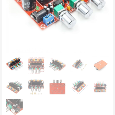
100W
subwoofer,
DIY
Home
Audio
množství