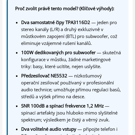
Proč zvolit právě tento model? (Klíčové výhody):
Dva samostatné čipy TPA3116D2
— jeden pro
stereo kanály (L/R) a druhý exkluzivně v
můstkovém zapojení (BTL) pro subwoofer, což
eliminuje vzájemné rušení kanálů.
100W dedikovaných pro subwoofer
— skutečná
konfigurace v můstku, žádné marketingové
triky: basy, které ucítíte, nejen uslyšíte.
Předzesilovač NE5532
— nízkošumový
operační zesilovač používaný v profesionální
audio technice; umožňuje přímou regulaci basů,
středů a výšek přímo na desce.
SNR 100dB a spínací frekvence 1,2 MHz
—
spínací artefakty jsou hluboko mimo slyšitelné
spektrum; výsledkem je čistý a věrný zvuk.
Dva volitelné audio vstupy
— připojte telefon i