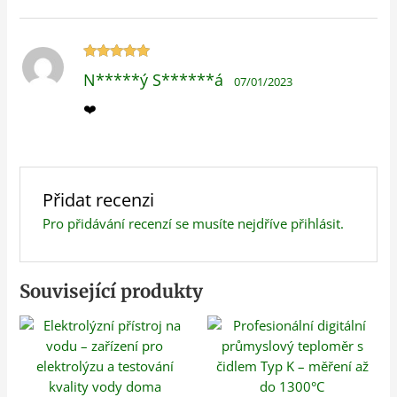
Hodnocení
N*****ý S******á
07/01/2023
5
z 5
❤️
Přidat recenzi
Pro přidávání recenzí se musíte nejdříve
přihlásit
.
Související produkty