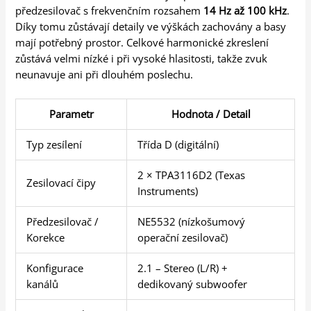
předzesilovač s frekvenčním rozsahem
14 Hz až 100 kHz
.
Díky tomu zůstávají detaily ve výškách zachovány a basy
mají potřebný prostor. Celkové harmonické zkreslení
zůstává velmi nízké i při vysoké hlasitosti, takže zvuk
neunavuje ani při dlouhém poslechu.
Parametr
Hodnota / Detail
Typ zesílení
Třída D (digitální)
2 × TPA3116D2 (Texas
Zesilovací čipy
Instruments)
Předzesilovač /
NE5532 (nízkošumový
Korekce
operační zesilovač)
Konfigurace
2.1 – Stereo (L/R) +
kanálů
dedikovaný subwoofer