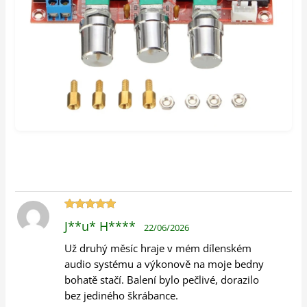
Hodnocení
J**u* H****
22/06/2026
5
z 5
Už druhý měsíc hraje v mém dílenském
audio systému a výkonově na moje bedny
bohatě stačí. Balení bylo pečlivé, dorazilo
bez jediného škrábance.