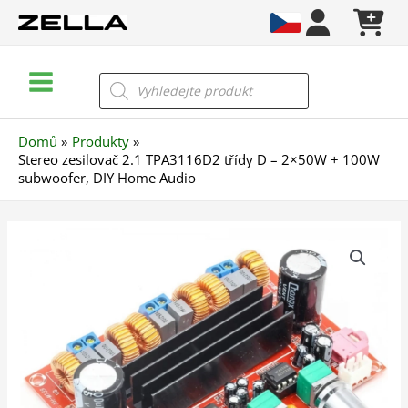
Přeskočit
na
obsah
Main
Products
search
Menu
Domů
Produkty
Stereo zesilovač 2.1 TPA3116D2 třídy D – 2×50W + 100W
subwoofer, DIY Home Audio
Stereo
zesilovač
2.1
TPA3116D2
třídy
D
–
2×50W
+