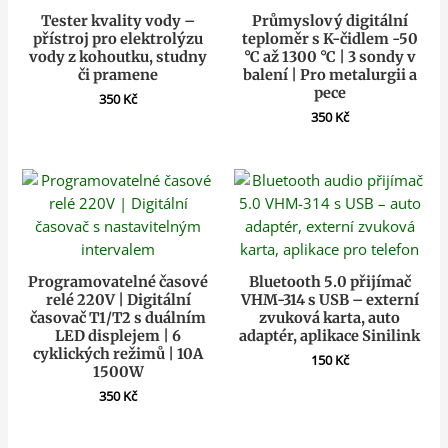
Tester kvality vody –
Průmyslový digitální
přístroj pro elektrolýzu
teploměr s K-čidlem -50
vody z kohoutku, studny
°C až 1300 °C | 3 sondy v
či pramene
balení | Pro metalurgii a
pece
350
Kč
350
Kč
Programovatelné časové
Bluetooth 5.0 přijímač
relé 220V | Digitální
VHM-314 s USB – externí
časovač T1/T2 s duálním
zvuková karta, auto
LED displejem | 6
adaptér, aplikace Sinilink
cyklických režimů | 10A
150
Kč
1500W
350
Kč