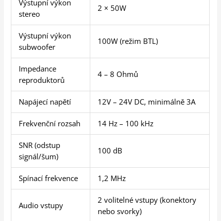
Výstupní výkon
2 × 50W
stereo
Výstupní výkon
100W (režim BTL)
subwoofer
Impedance
4 – 8 Ohmů
reproduktorů
Napájecí napětí
12V – 24V DC, minimálně 3A
Frekvenční rozsah
14 Hz – 100 kHz
SNR (odstup
100 dB
signál/šum)
Spínací frekvence
1,2 MHz
2 volitelné vstupy (konektory
Audio vstupy
nebo svorky)