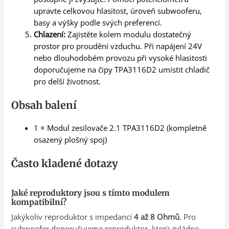
upravte celkovou hlasitost, úroveň subwooferu,
basy a výšky podle svých preferencí.
Chlazení:
Zajistěte kolem modulu dostatečný
prostor pro proudění vzduchu. Při napájení 24V
nebo dlouhodobém provozu při vysoké hlasitosti
doporučujeme na čipy TPA3116D2 umístit chladič
pro delší životnost.
Obsah balení
1 × Modul zesilovače 2.1 TPA3116D2 (kompletně
osazený plošný spoj)
Často kladené dotazy
Jaké reproduktory jsou s tímto modulem
kompatibilní?
Jakýkoliv reproduktor s impedancí
4 až 8 Ohmů
. Pro
subwoofer doporučujeme reproduktor, který zvládne