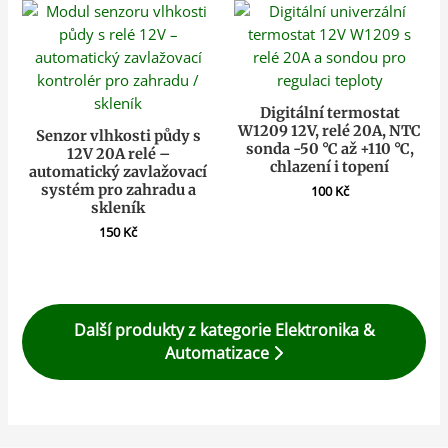
Digitální termostat
W1209 12V, relé 20A, NTC
Senzor vlhkosti půdy s
sonda -50 °C až +110 °C,
12V 20A relé –
chlazení i topení
automatický zavlažovací
systém pro zahradu a
100
Kč
skleník
150
Kč
Další produkty z kategorie Elektronika &
Automatizace