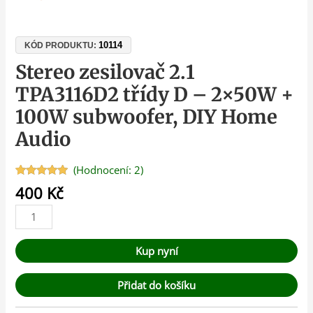
10114
KÓD PRODUKTU:
Stereo zesilovač 2.1
TPA3116D2 třídy D – 2×50W +
100W subwoofer, DIY Home
Audio
(Hodnocení:
2
)
Hodnoceno
2
400
Kč
5.00
z 5 na
základě
hodnocení
zákazníků
Kup nyní
Přidat do košíku