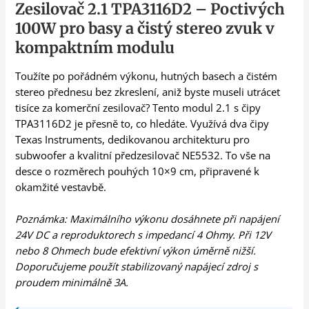
Zesilovač 2.1 TPA3116D2 – Poctivých
100W pro basy a čistý stereo zvuk v
kompaktním modulu
Toužíte po pořádném výkonu, hutných basech a čistém
stereo přednesu bez zkreslení, aniž byste museli utrácet
tisíce za komerční zesilovač? Tento modul 2.1 s čipy
TPA3116D2 je přesně to, co hledáte. Využívá dva čipy
Texas Instruments, dedikovanou architekturu pro
subwoofer a kvalitní předzesilovač NE5532. To vše na
desce o rozměrech pouhých 10×9 cm, připravené k
okamžité vestavbě.
Poznámka: Maximálního výkonu dosáhnete při napájení
24V DC a reproduktorech s impedancí 4 Ohmy. Při 12V
nebo 8 Ohmech bude efektivní výkon úměrně nižší.
Doporučujeme použít stabilizovaný napájecí zdroj s
proudem minimálně 3A.