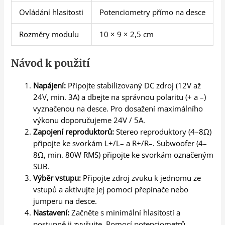
Ovládání hlasitosti
Potenciometry přímo na desce
Rozměry modulu
10 × 9 × 2,5 cm
Návod k použití
Napájení:
Připojte stabilizovaný DC zdroj (12V až
24V, min. 3A) a dbejte na správnou polaritu (+ a –)
vyznačenou na desce. Pro dosažení maximálního
výkonu doporučujeme 24V / 5A.
Zapojení reproduktorů:
Stereo reproduktory (4–8Ω)
připojte ke svorkám L+/L– a R+/R–. Subwoofer (4–
8Ω, min. 80W RMS) připojte ke svorkám označeným
SUB.
Výběr vstupu:
Připojte zdroj zvuku k jednomu ze
vstupů a aktivujte jej pomocí přepínače nebo
jumperu na desce.
Nastavení:
Začněte s minimální hlasitostí a
postupně ji zvyšujte. Pomocí potenciometrů