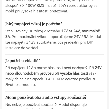
alespoň 80–100W RMS – slabší 50W reproduktor by se
mohl při vysoké hlasitosti přetěžovat.
Jaký napájecí zdroj je potřeba?
Stabilizovaný DC zdroj v rozsahu
12V až 24V, minimálně
3A
. Pro maximální výkon doporučujeme 24V / 5A. Modul
lze napájet i z 12V autobaterie, což je ideální pro DIY
instalace do vozidel.
Je potřeba chladič?
Při napájení 12V a mírné hlasitosti není nezbytný. Při
24V
nebo dlouhodobém provozu při vysoké hlasitosti
však
malý chladič na čipech TPA3116D2 výrazně prodlouží
životnost modulu.
Mohu používat oba audio vstupy současně?
Ne, nelze je používat současně. Modul disponuje