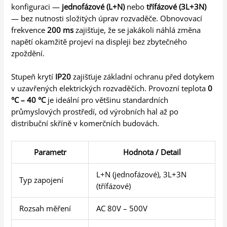
konfiguraci —
jednofázové (L+N)
nebo
třífázové (3L+3N)
— bez nutnosti složitých úprav rozvaděče. Obnovovací
frekvence
200 ms
zajišťuje, že se jakákoli náhlá změna
napětí okamžitě projeví na displeji bez zbytečného
zpoždění.
Stupeň krytí
IP20
zajišťuje základní ochranu před dotykem
v uzavřených elektrických rozvaděčích. Provozní teplota
0
°C – 40 °C
je ideální pro většinu standardních
průmyslových prostředí, od výrobních hal až po
distribuční skříně v komerčních budovách.
Parametr
Hodnota / Detail
L+N (jednofázové), 3L+3N
Typ zapojení
(třífázové)
Rozsah měření
AC 80V – 500V