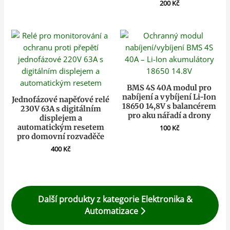
200
Kč
BMS 4S 40A modul pro
nabíjení a vybíjení Li-Ion
Jednofázové napěťové relé
18650 14,8V s balancérem
230V 63A s digitálním
pro aku nářadí a drony
displejem a
automatickým resetem
100
Kč
pro domovní rozvaděče
400
Kč
Další produkty z kategorie Elektronika &
Automatizace