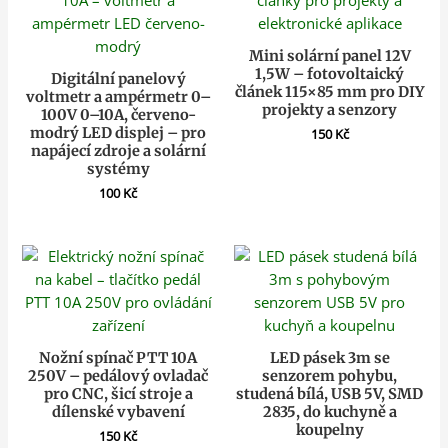
Mini solární panel 12V
1,5W – fotovoltaický
Digitální panelový
článek 115×85 mm pro DIY
voltmetr a ampérmetr 0–
projekty a senzory
100V 0–10A, červeno-
modrý LED displej – pro
150
Kč
napájecí zdroje a solární
systémy
100
Kč
Nožní spínač PTT 10A
LED pásek 3m se
250V – pedálový ovladač
senzorem pohybu,
pro CNC, šicí stroje a
studená bílá, USB 5V, SMD
dílenské vybavení
2835, do kuchyně a
koupelny
150
Kč