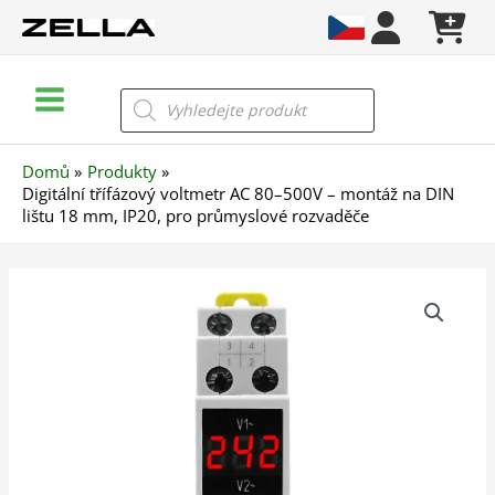
Přeskočit
na
obsah
Main
Products
search
Menu
Domů
Produkty
Digitální třífázový voltmetr AC 80–500V – montáž na DIN
lištu 18 mm, IP20, pro průmyslové rozvaděče
Digitální
třífázový
voltmetr
AC
80–
500V
–
montáž
na