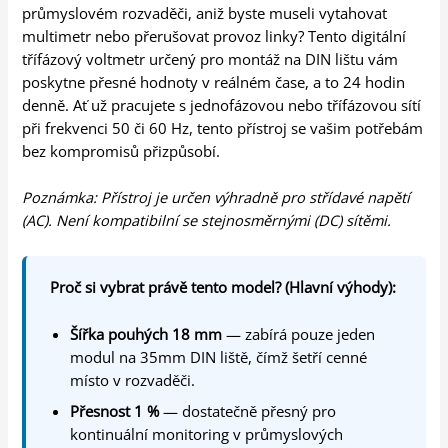
průmyslovém rozvaděči, aniž byste museli vytahovat
multimetr nebo přerušovat provoz linky? Tento digitální
třífázový voltmetr určený pro montáž na DIN lištu vám
poskytne přesné hodnoty v reálném čase, a to 24 hodin
denně. Ať už pracujete s jednofázovou nebo třífázovou sítí
při frekvenci 50 či 60 Hz, tento přístroj se vašim potřebám
bez kompromisů přizpůsobí.
Poznámka: Přístroj je určen výhradně pro střídavé napětí
(AC). Není kompatibilní se stejnosměrnými (DC) sítěmi.
Proč si vybrat právě tento model? (Hlavní výhody):
Šířka pouhých 18 mm
— zabírá pouze jeden
modul na 35mm DIN liště, čímž šetří cenné
místo v rozvaděči.
Přesnost 1 %
— dostatečně přesný pro
kontinuální monitoring v průmyslových