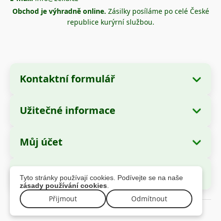
Obchod je výhradně online.
Zásilky posíláme po celé České
republice kurýrní službou.
Kontaktní formulář
Užitečné informace
Údaje o společnosti
O nás
Název společnosti:
Zella International
Můj účet
Jak objednávat?
Distribution SRL
Moje objednávky
Způsoby platby
Sídlo:
Strada Cuza Vodă nr. 97, Sector 4,
Bezpečné platby
Tyto stránky používají cookies. Podívejte se na naše
București, 040283, România
Osobní údaje
Informace o dopravě
zásady používání cookies
.
Adresy
Reklamační řád
Přijmout
Odmítnout
IČ (CUI):
44237077
© 2026 zella.cz – Všechna práva vyhrazena
Záruka
Registrační číslo:
J2021008211405