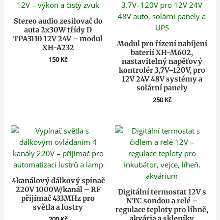
Stereo audio zesilovač do
auta 2x30W třídy D
TPA3110 12V 24V – modul
Modul pro řízení nabíjení
XH-A232
baterií XH-M602,
150
Kč
nastavitelný napěťový
kontrolér 3,7V–120V, pro
12V 24V 48V systémy a
solární panely
250
Kč
4kanálový dálkový spínač
220V 1000W/kanál – RF
Digitální termostat 12V s
přijímač 433MHz pro
NTC sondou a relé –
světla a lustry
regulace teploty pro líhně,
akvária a skleníky
200
Kč