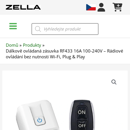
Přeskočit
na
obsah
Main
Products
search
Menu
Domů
Produkty
Dálkově ovládaná zásuvka RF433 16A 100-240V – Rádiové
ovládání bez nutnosti Wi-Fi, Plug & Play
Dálkově
ovládaná
zásuvka
RF433
16A
100-
240V
–
Rádiové