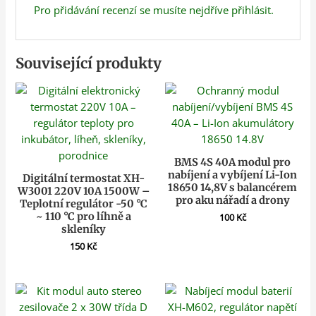
Pro přidávání recenzí se musíte nejdříve
přihlásit
.
Související produkty
BMS 4S 40A modul pro
nabíjení a vybíjení Li-Ion
Digitální termostat XH-
18650 14,8V s balancérem
W3001 220V 10A 1500W –
pro aku nářadí a drony
Teplotní regulátor -50 °C
~ 110 °C pro líhně a
100
Kč
skleníky
150
Kč