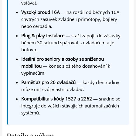
vstávat.
Vysoký proud 16A
— na rozdíl od běžných 10A
chytrých zásuvek zvládne i přímotopy, bojlery
nebo čerpadla.
Plug & play instalace
— stačí zapojit do zásuvky,
během 30 sekund spárovat s ovladačem a je
hotovo.
Ideální pro seniory a osoby se sníženou
mobilitou
— konec složitého dosahování k
vypínačům.
Paměť až pro 20 ovladačů
— každý člen rodiny
může mít svůj vlastní ovladač.
Kompatibilita s kódy 1527 a 2262
— snadno se
integruje do vašich stávajících automatizačních
systémů.
Detaily a výkon