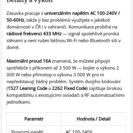
Zásuvka pracuje s
univerzálním napětím AC 100-240V /
50-60Hz
, takže ji bez problémů využijete v jakékoli
domácnosti v ČR i v zahraničí. Komunikace probíhá na
rádiové frekvenci 433 MHz
— signál spolehlivě proniká
stěnami a není rušen běžnou Wi-Fi nebo Bluetooth sítí v
domě.
Maximální proud 16A
znamená, že můžete připojit
spotřebiče s příkonem až 3 500 W — bojler o výkonu 2
000 W nebo přímotop o výkonu 3 000 W pro ni
nepředstavují žádný problém. Systém dvojího kódování
(
1527 Leaning Code
a
2262 Fixed Code
) zajišťuje širokou
kompatibilitu s existujícími ovladači a RF automatizačními
jednotkami.
Parametr
Hodnota / Detail
Provozní napětí
AC 100-240V