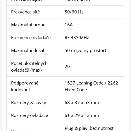
Frekvence sítě
50/60 Hz
Maximální proud
16A
Frekvence ovladače
RF 433 MHz
Maximální dosah
50 m (volný prostor)
Počet uložitelných
20
ovladačů (max)
Podporované
1527 Leaning Code / 2262
kódování
Fixed Code
Rozměry zásuvky
68 x 37 x 53 mm
Rozměry ovladače
61 x 29 x 12 mm
Plug & play, bez nutnosti