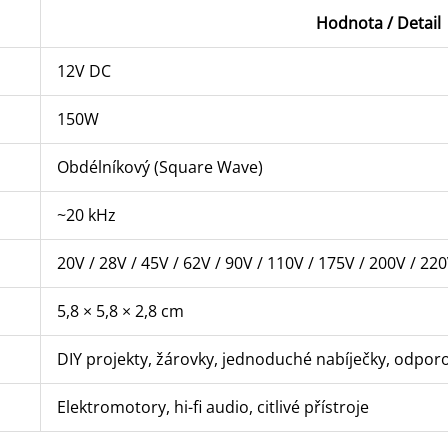
Hodnota / Detail
12V DC
150W
Obdélníkový (Square Wave)
~20 kHz
20V / 28V / 45V / 62V / 90V / 110V / 175V / 200V / 22
5,8 × 5,8 × 2,8 cm
DIY projekty, žárovky, jednoduché nabíječky, odpor
Elektromotory, hi-fi audio, citlivé přístroje