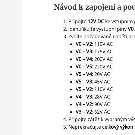
Návod k zapojení a pou
Připojte
12V DC
ke vstupním 
Identifikujte výstupní piny
V0,
Zvolte požadované napětí pro
V0 – V2:
110V AC
V0 – V3:
175V AC
V0 – V4:
200V AC
V0 – V5:
220V AC
V5 – V4:
20V AC
V5 – V3:
45V AC
V5 – V2:
110V AC
V4 – V3:
28V AC
V4 – V2:
90V AC
V3 – V2:
62V AC
Připojte zátěž k vybraným v
Nepřekračujte
celkový výkon