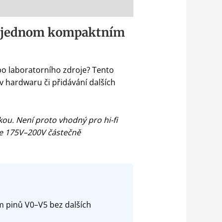
 v jednom kompaktním
ebo laboratorního zdroje? Tento
 hardwaru či přidávání dalších
ou. Není proto vhodný pro hi-fi
ace 175V–200V částečně
 pinů V0–V5 bez dalších