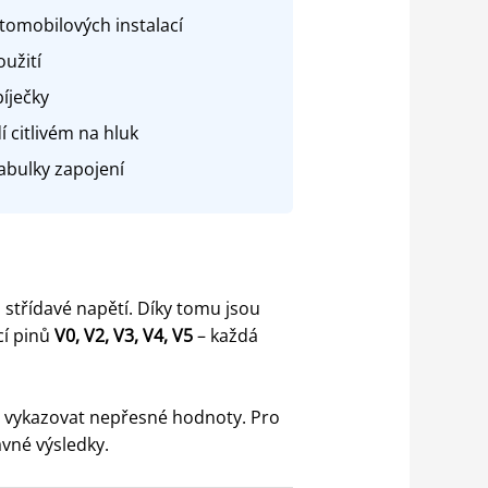
utomobilových instalací
užití
íječky
í citlivém na hluk
abulky zapojení
 střídavé napětí. Díky tomu jsou
cí pinů
V0, V2, V3, V4, V5
– každá
i vykazovat nepřesné hodnoty. Pro
ávné výsledky.