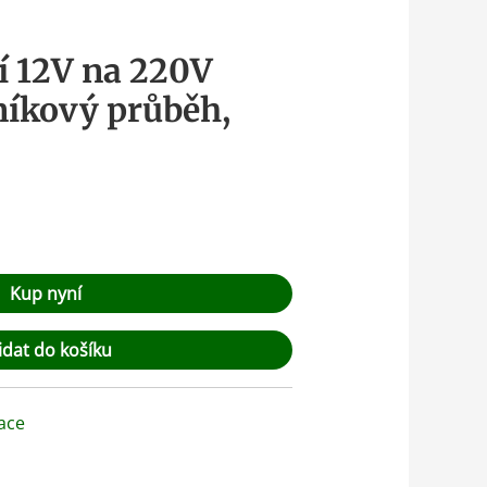
í 12V na 220V
níkový průběh,
Kup nyní
idat do košíku
ace