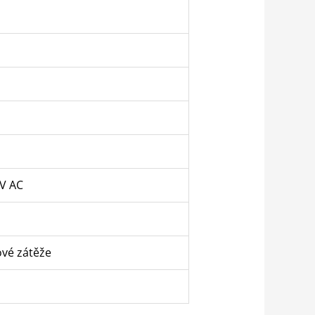
0V AC
ové zátěže