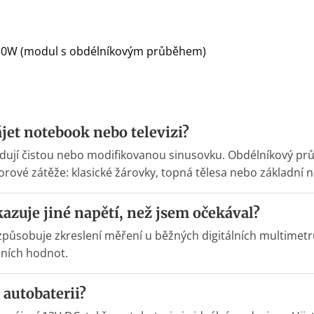
150W (modul s obdélníkovým průběhem)
et notebook nebo televizi?
žadují čistou nebo modifikovanou sinusovku. Obdélníkový 
vé zátěže: klasické žárovky, topná tělesa nebo základní n
kazuje jiné napětí, než jsem očekával?
způsobuje zkreslení měření u běžných digitálních multimetrů
lních hodnot.
 autobaterii?