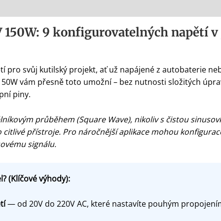
V 150W: 9 konfigurovatelných napětí
tí pro svůj kutilský projekt, ať už napájené z autobaterie n
0W vám přesně toto umožní – bez nutnosti složitých úprav
pní piny.
níkovým průběhem (Square Wave), nikoliv s čistou sinusovk
 citlivé přístroje. Pro náročnější aplikace mohou konfigur
sovému signálu.
? (Klíčové výhody):
tí
— od 20V do 220V AC, které nastavíte pouhým propojením