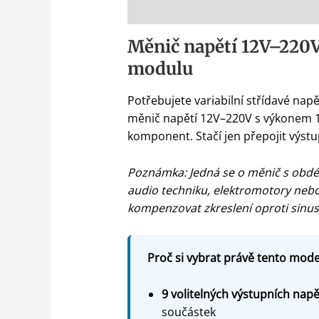
Popis
Měnič napětí 12V–220
modulu
Potřebujete variabilní střídavé napě
měnič napětí 12V–220V s výkonem 15
komponent. Stačí jen přepojit výstu
Poznámka: Jedná se o měnič s obdél
audio techniku, elektromotory nebo
kompenzovat zkreslení oproti sinu
Proč si vybrat právě tento model
9 volitelných výstupních napě
součástek