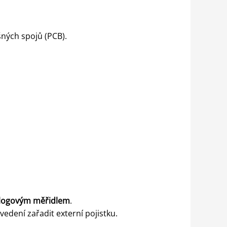
ných spojů (PCB).
logovým měřidlem
.
edení zařadit externí pojistku.