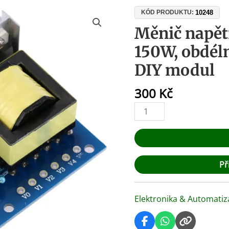
Měnič
10248
KÓD PRODUKTU:
napětí
Měnič napět
12V
150W, obdél
na
220V
DIY modul
150W,
obdélníkový
300
Kč
průběh,
DIY
modul
množství
Př
Elektronika & Automatiz