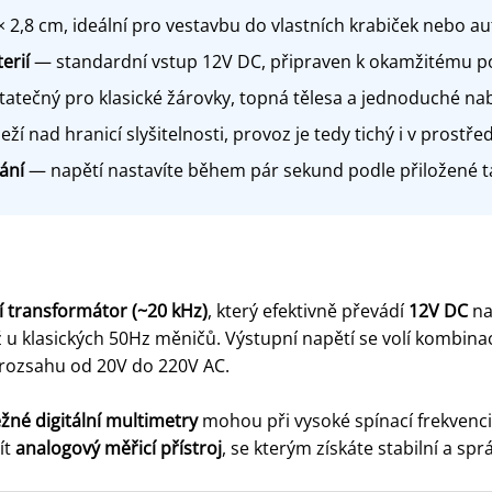
× 2,8 cm, ideální pro vestavbu do vlastních krabiček nebo a
erií
— standardní vstup 12V DC, připraven k okamžitému po
atečný pro klasické žárovky, topná tělesa a jednoduché nab
eží nad hranicí slyšitelnosti, provoz je tedy tichý i v prostřed
ání
— napětí nastavíte během pár sekund podle přiložené t
 transformátor (~20 kHz)
, který efektivně převádí
12V DC
na
 klasických 50Hz měničů. Výstupní napětí se volí kombina
v rozsahu od 20V do 220V AC.
žné digitální multimetry
mohou při vysoké spínací frekvenc
ít
analogový měřicí přístroj
, se kterým získáte stabilní a spr