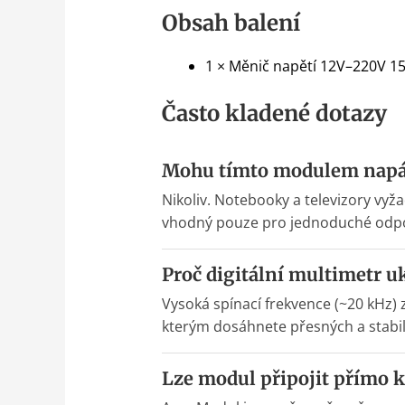
Obsah balení
1 × Měnič napětí 12V–220V 
Často kladené dotazy
Mohu tímto modulem napáj
Nikoliv. Notebooky a televizory vy
vhodný pouze pro jednoduché odporo
Proč digitální multimetr u
Vysoká spínací frekvence (~20 kHz) 
kterým dosáhnete přesných a stabi
Lze modul připojit přímo k