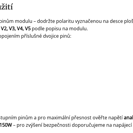
žití
pinům modulu – dodržte polaritu vyznačenou na desce ploš
 V2, V3, V4, V5
podle popisu na modulu.
pojením příslušné dvojice pinů:
ýstupním pinům a pro maximální přesnost ověřte napětí
ana
 150W
– pro zvýšení bezpečnosti doporučujeme na napájecí v