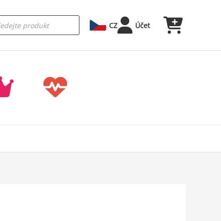
CZ
Účet