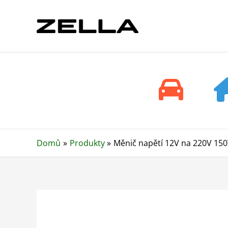
Přeskočit
na
obsah
Domů
Produkty
Měnič napětí 12V na 220V 15