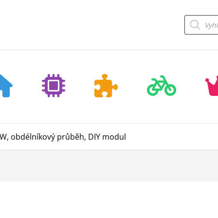
Products
search
0W, obdélníkový průběh, DIY modul