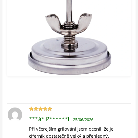
Hodnocení
***á* P******l
25/06/2026
5
z 5
Při včerejším grilování jsem ocenil, že je
ciferník dostatečně velký a přehledný.