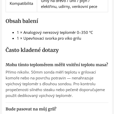
Grily na dřevo / uhlí / plyn /
Kompatibilita
elektřinu, udírny, venkovní pece
Obsah balení
1 × Analogový nerezový teploměr 0–350 °C
1 × Upevňovací svorka pro víko grilu
Často kladené dotazy
Mohu tímto teploměrem měřit vnitřní teplotu masa?
Přímo nikoliv. 50mm sonda měří teplotu v grilovací
komoře nebo na povrchu potravin — nenahrazuje
vpichový teploměr s dlouhou sondou. Pro kontrolu
propečenosti silného steaku nebo pečeně doporučujeme
použít dedikovaný vpichový teploměr.
Bude pasovat na můj gril?