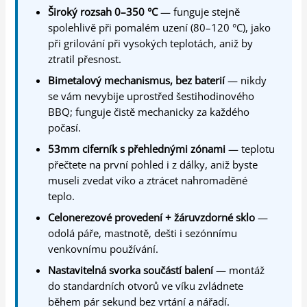
Široký rozsah 0–350 °C
— funguje stejně
spolehlivě při pomalém uzení (80–120 °C), jako
při grilování při vysokých teplotách, aniž by
ztratil přesnost.
Bimetalový mechanismus, bez baterií
— nikdy
se vám nevybije uprostřed šestihodinového
BBQ; funguje čistě mechanicky za každého
počasí.
53mm ciferník s přehlednými zónami
— teplotu
přečtete na první pohled i z dálky, aniž byste
museli zvedat víko a ztrácet nahromaděné
teplo.
Celonerezové provedení + žáruvzdorné sklo
—
odolá páře, mastnotě, dešti i sezónnímu
venkovnímu používání.
Nastavitelná svorka součástí balení
— montáž
do standardních otvorů ve víku zvládnete
během pár sekund bez vrtání a nářadí.