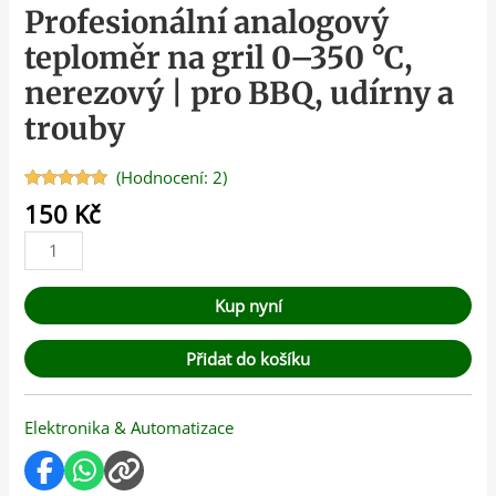
Profesionální analogový
teploměr na gril 0–350 °C,
nerezový | pro BBQ, udírny a
trouby
(Hodnocení:
2
)
Hodnoceno
2
150
Kč
5.00
z 5 na
základě
hodnocení
zákazníků
Kup nyní
Přidat do košíku
Elektronika & Automatizace