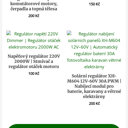
komutátorové motory,
150
Kč
čerpadla a topná tělesa
200
Kč
Napěťový regulátor 220V
2000W | Stmívač a
regulátor otáček motoru
100
Kč
Solární regulátor XH-
M604 12V-60V 30A PWM |
Nabíjecí modul pro
baterie, karavany a větrné
elektrárny
200
Kč