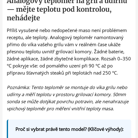
Analogový teploměr na gril a udírnu
— mějte teplotu pod kontrolou,
nehádejte
Příliš vysušené nebo nedopečené maso není problémem
receptu, ale teploty. Analogový teploměr namontovaný
přímo do víka vašeho grilu vám v reálném čase ukáže
přesnou teplotu uvnitř grilovací komory. Žádné baterie,
žádné aplikace, žádné zbytečné komplikace. Rozsah 0–350
°C pokryje vše: od pomalého uzení při 90 °C až po
přípravu šťavnatých steaků při teplotách nad 250 °C.
Poznámka: Tento teploměr se montuje do víka grilu nebo
udírny a měří teplotu v prostoru grilovací komory. 50mm
sonda se může dotýkat povrchu potravin, ale nenahrazuje
vpichový teploměr pro měření vnitřní teploty masa.
Proč si vybrat právě tento model? (Klíčové výhody):