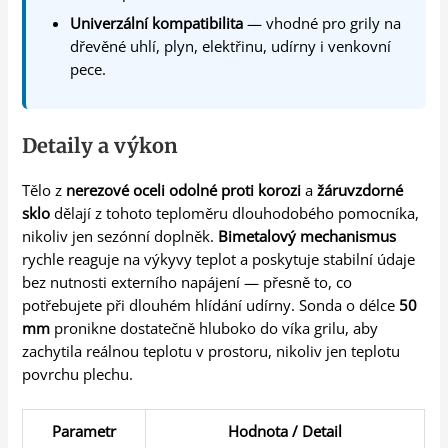
Univerzální kompatibilita
— vhodné pro grily na
dřevěné uhlí, plyn, elektřinu, udírny i venkovní
pece.
Detaily a výkon
Tělo z
nerezové oceli odolné proti korozi
a
žáruvzdorné
sklo
dělají z tohoto teploměru dlouhodobého pomocníka,
nikoliv jen sezónní doplněk.
Bimetalový mechanismus
rychle reaguje na výkyvy teplot a poskytuje stabilní údaje
bez nutnosti externího napájení — přesně to, co
potřebujete při dlouhém hlídání udírny. Sonda o délce
50
mm
pronikne dostatečně hluboko do víka grilu, aby
zachytila reálnou teplotu v prostoru, nikoliv jen teplotu
povrchu plechu.
Parametr
Hodnota / Detail