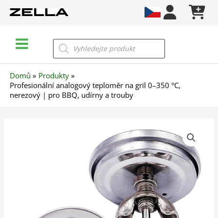
Přeskočit
na
obsah
Main
Products
search
Menu
Domů
Produkty
Profesionální analogový teploměr na gril 0–350 °C,
nerezový | pro BBQ, udírny a trouby
Profesionální
analogový
teploměr
na
gril
0–
350
°C,
nerezový