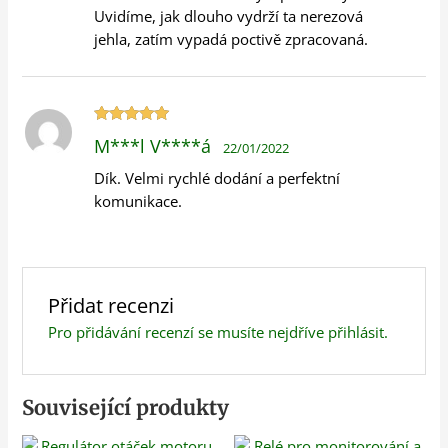
Uvidíme, jak dlouho vydrží ta nerezová
jehla, zatím vypadá poctivě zpracovaná.
Hodnocení
M***l V****á
22/01/2022
5
z 5
Dík. Velmi rychlé dodání a perfektní
komunikace.
Přidat recenzi
Pro přidávání recenzí se musíte nejdříve
přihlásit
.
Související produkty