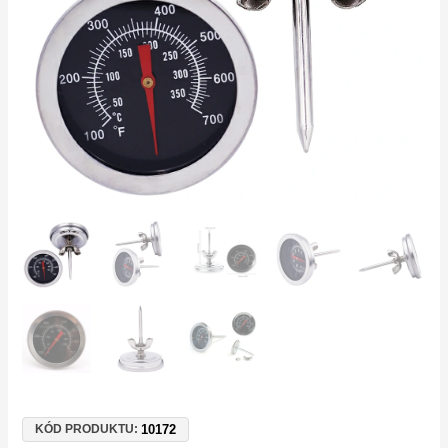
|
pro
BBQ,
udírny
a
trouby
množství
10172
KÓD PRODUKTU: