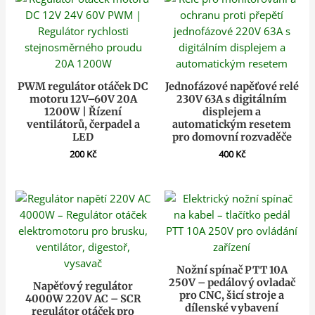
PWM regulátor otáček DC
Jednofázové napěťové relé
motoru 12V–60V 20A
230V 63A s digitálním
1200W | Řízení
displejem a
ventilátorů, čerpadel a
automatickým resetem
LED
pro domovní rozvaděče
200
Kč
400
Kč
Nožní spínač PTT 10A
250V – pedálový ovladač
Napěťový regulátor
pro CNC, šicí stroje a
4000W 220V AC – SCR
dílenské vybavení
regulátor otáček pro