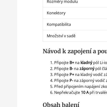
Rozměry modulu
Konektory
Kompatibilita
Množství v sadě
Návod k zapojení a pou
Připojte
B+
na
kladný
pól Li-i
Připojte
B-
na
záporný
pól čl
Připojte
P+
na kladný vodič zá
Připojte
P-
na záporný vodič z
Před připojením napájení zko
Nepřekračujte
10 A
při trvalé
Obsah balení