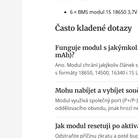
6 × BMS modul 1S 18650 3,7V
Často kladené dotazy
Funguje modul s jakýmkoli
mAh)?
Ano. Modul chrání jakýkoliv článek 
s formáty 18650, 14500, 16340 i 1S L
Mohu nabíjet a vybíjet sou
Modul využívá společný port (P+/P-)
oddělovacího obvodu, jinak hrozí n
Jak modul resetuji po aktiv
Odstraňte příčinu zkratu a poté buď