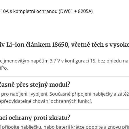
 10A s kompletní ochranou (DW01 + 8205A)
v Li-ion článkem 18650, včetně těch s vyso
se jmenovitým napětím 3,7 V v konfiguraci 1S, bez ohledu na 
iPo.
časně přes stejný modul?
 pro nabíjení i vybíjení. Současné připojení nabíječky a zát
epředvídatelné chování ochranných funkcí.
aci ochrany proti zkratu?
 připojte nabíječku, nebo baterii krátce odpojte a znovu při