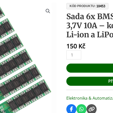
Sada
10453
KÓD PRODUKTU:
6x
Sada 6x BMS
BMS
3,7V 10A – 
modul
1S
Li-ion a LiP
18650
3,7V
150
Kč
10A
–
kompletní
ochrana
Li-
ion
Př
a
LiPo
Elektronika & Automatiz
článků
množství