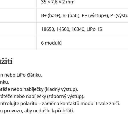
35 × 7,6 × 2 mm
B+ (bat+), B- (bat-), P+ (výstup+), P- (výst
18650, 14500, 16340, LiPo 1S
6 modulů
žití
on nebo LiPo článku.
ánku.
těže nebo nabíječky (kladný výstup).
átěže nebo nabíječky (záporný výstup).
ntrolujte polaritu – záměna kontaktů modul trvale zničí.
m provozu, aby nedošlo k přehřátí.