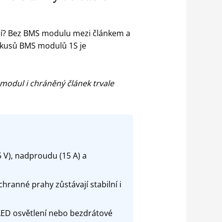
ení? Bez BMS modulu mezi článkem a
6 kusů BMS modulů 1S je
odul i chráněný článek trvale
5 V), nadproudu (15 A) a
ranné prahy zůstávají stabilní i
LED osvětlení nebo bezdrátové