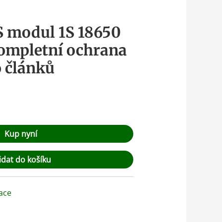
 modul 1S 18650
kompletní ochrana
o článků
Kup nyní
idat do košíku
ace