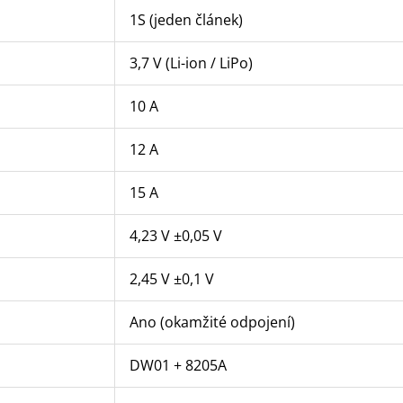
1S (jeden článek)
3,7 V (Li-ion / LiPo)
10 A
12 A
15 A
4,23 V ±0,05 V
2,45 V ±0,1 V
Ano (okamžité odpojení)
DW01 + 8205A