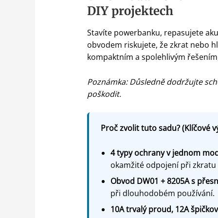
DIY projektech
Stavíte powerbanku, repasujete aku
obvodem riskujete, že zkrat nebo hl
kompaktním a spolehlivým řešením, 
Poznámka: Důsledně dodržujte sché
poškodit.
Proč zvolit tuto sadu? (Klíčové v
4 typy ochrany v jednom mo
okamžité odpojení při zkratu
Obvod DW01 + 8205A s přesn
při dlouhodobém používání.
10A trvalý proud, 12A špičko