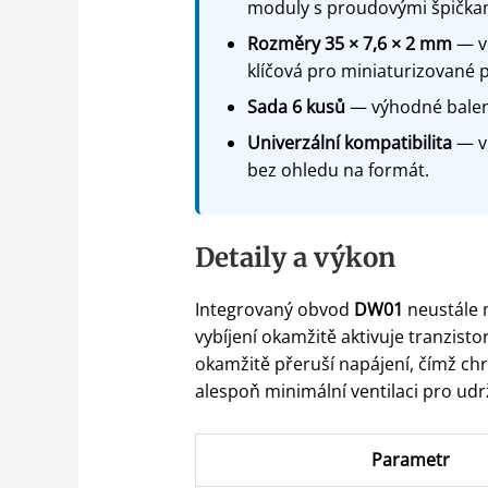
moduly s proudovými špička
Rozměry 35 × 7,6 × 2 mm
— ve
klíčová pro miniaturizované p
Sada 6 kusů
— výhodné balení
Univerzální kompatibilita
— vh
bez ohledu na formát.
Detaily a výkon
Integrovaný obvod
DW01
neustále m
vybíjení okamžitě aktivuje tranzisto
okamžitě přeruší napájení, čímž chr
alespoň minimální ventilaci pro udr
Parametr