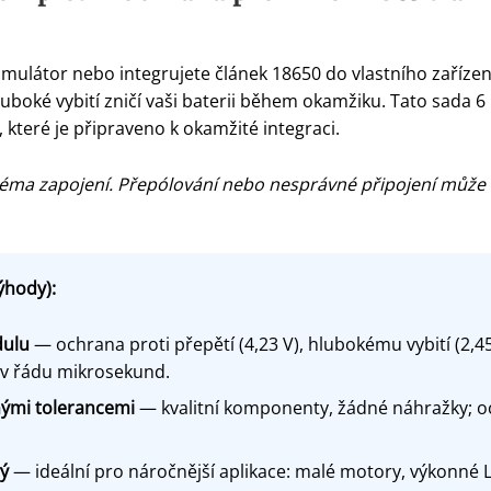
mulátor nebo integrujete článek 18650 do vlastního zaříz
uboké vybití zničí vaši baterii během okamžiku. Tato sada 
které je připraveno k okamžité integraci.
ma zapojení. Přepólování nebo nesprávné připojení může m
ýhody):
dulu
— ochrana proti přepětí (4,23 V), hlubokému vybití (2,4
 v řádu mikrosekund.
ými tolerancemi
— kvalitní komponenty, žádné náhražky; och
vý
— ideální pro náročnější aplikace: malé motory, výkonné 