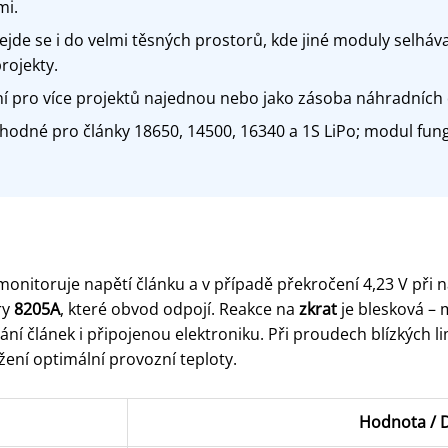
mi.
jde se i do velmi těsných prostorů, kde jiné moduly selháva
rojekty.
 pro více projektů najednou nebo jako zásoba náhradních d
odné pro články 18650, 14500, 16340 a 1S LiPo; modul fung
onitoruje napětí článku a v případě překročení 4,23 V při n
ry
8205A
, které obvod odpojí. Reakce na
zkrat
je blesková – 
ání článek i připojenou elektroniku. Při proudech blízkých l
žení optimální provozní teploty.
Hodnota / D