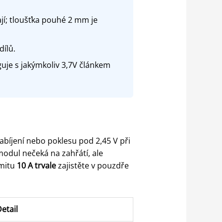
jí; tloušťka pouhé 2 mm je
ílů.
uje s jakýmkoliv 3,7V článkem
abíjení nebo poklesu pod 2,45 V při
modul nečeká na zahřátí, ale
imitu
10 A trvale
zajistěte v pouzdře
etail