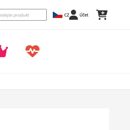
CZ
Účet