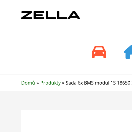
Přeskočit
na
obsah
Domů
Produkty
Sada 6x BMS modul 1S 18650 3