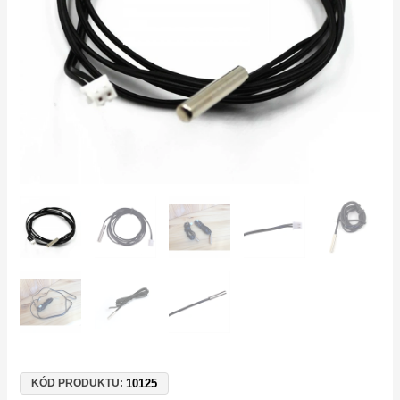
kabelem
–
pro
kotle,
termostaty
a
bojlery
množství
10125
KÓD PRODUKTU: