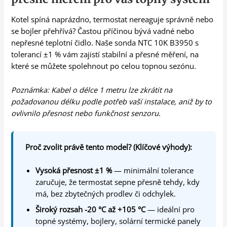
Kotel spíná naprázdno, termostat nereaguje správně nebo
se bojler přehřívá? Častou příčinou bývá vadné nebo
nepřesné teplotní čidlo. Naše sonda NTC 10K B3950 s
tolerancí ±1 % vám zajistí stabilní a přesné měření, na
které se můžete spolehnout po celou topnou sezónu.
Poznámka: Kabel o délce 1 metru lze zkrátit na
požadovanou délku podle potřeb vaší instalace, aniž by to
ovlivnilo přesnost nebo funkčnost senzoru.
Proč zvolit právě tento model? (Klíčové výhody):
Vysoká přesnost ±1 %
— minimální tolerance
zaručuje, že termostat sepne přesně tehdy, kdy
má, bez zbytečných prodlev či odchylek.
Široký rozsah -20 °C až +105 °C
— ideální pro
topné systémy, bojlery, solární termické panely