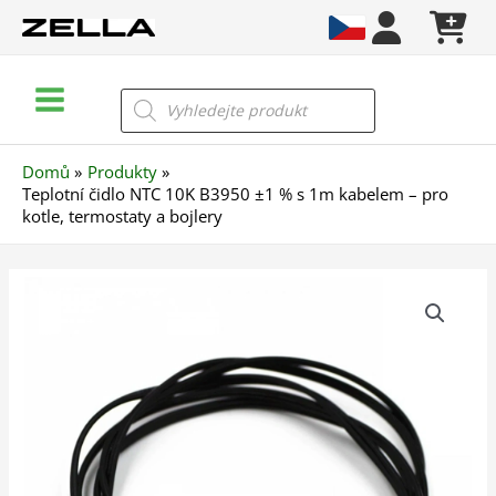
Přeskočit
na
obsah
Main
Products
search
Menu
Domů
Produkty
Teplotní čidlo NTC 10K B3950 ±1 % s 1m kabelem – pro
kotle, termostaty a bojlery
Teplotní
čidlo
NTC
10K
B3950
±1
%
s
1m