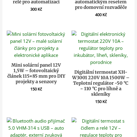
relé pro automatizaci
automatickým resetem
pro domovní rozvaděče
300
Kč
400
Kč
Mini solární panel 12V
1,5W – fotovoltaický
Digitální termostat XH-
článek 115×85 mm pro DIY
W3001 220V 10A 1500W –
projekty a senzory
Teplotní regulátor -50 °C
~ 110 °C pro líhně a
150
Kč
skleníky
150
Kč