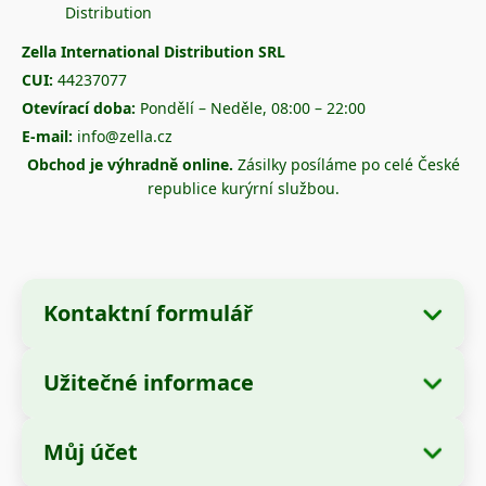
Zella International Distribution SRL
CUI:
44237077
Otevírací doba:
Pondělí – Neděle, 08:00 – 22:00
E-mail:
info@zella.cz
Obchod je výhradně online.
Zásilky posíláme po celé České
republice kurýrní službou.
Kontaktní formulář
Užitečné informace
Údaje o společnosti
O nás
Název společnosti:
Zella International
Můj účet
Jak objednávat?
Distribution SRL