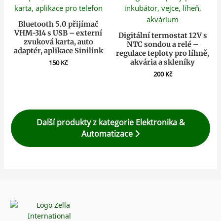
Bluetooth 5.0 přijímač
VHM-314 s USB – externí
Digitální termostat 12V s
zvuková karta, auto
NTC sondou a relé –
adaptér, aplikace Sinilink
regulace teploty pro líhně,
akvária a skleníky
150
Kč
200
Kč
Další produkty z kategorie Elektronika &
Automatizace