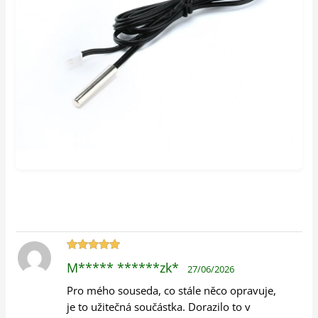
Hodnocení
M***** ******zk*
27/06/2026
5
z 5
Pro mého souseda, co stále něco opravuje,
je to užitečná součástka. Dorazilo to v