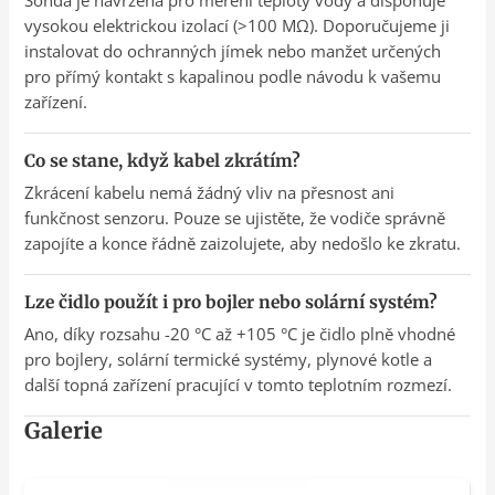
Sonda je navržena pro měření teploty vody a disponuje
vysokou elektrickou izolací (>100 MΩ). Doporučujeme ji
instalovat do ochranných jímek nebo manžet určených
pro přímý kontakt s kapalinou podle návodu k vašemu
zařízení.
Co se stane, když kabel zkrátím?
Zkrácení kabelu nemá žádný vliv na přesnost ani
funkčnost senzoru. Pouze se ujistěte, že vodiče správně
zapojíte a konce řádně zaizolujete, aby nedošlo ke zkratu.
Lze čidlo použít i pro bojler nebo solární systém?
Ano, díky rozsahu -20 °C až +105 °C je čidlo plně vhodné
pro bojlery, solární termické systémy, plynové kotle a
další topná zařízení pracující v tomto teplotním rozmezí.
Galerie