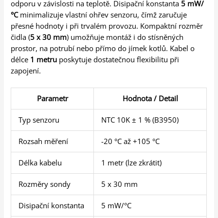
odporu v závislosti na teplotě. Disipační konstanta
5 mW/
°C
minimalizuje vlastní ohřev senzoru, čímž zaručuje
přesné hodnoty i při trvalém provozu. Kompaktní rozměr
čidla (
5 x 30 mm
) umožňuje montáž i do stísněných
prostor, na potrubí nebo přímo do jímek kotlů. Kabel o
délce
1 metru
poskytuje dostatečnou flexibilitu při
zapojení.
Parametr
Hodnota / Detail
Typ senzoru
NTC 10K ± 1 % (B3950)
Rozsah měření
-20 °C až +105 °C
Délka kabelu
1 metr (lze zkrátit)
Rozměry sondy
5 x 30 mm
Disipační konstanta
5 mW/°C