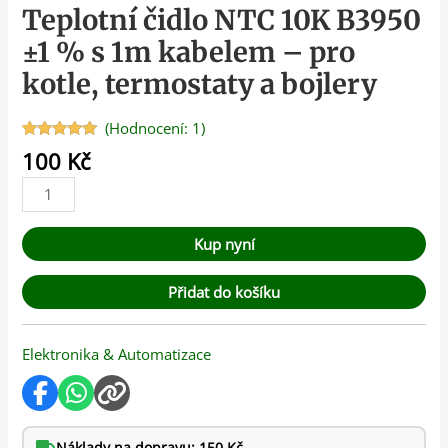
Teplotní čidlo NTC 10K B3950
±1 % s 1m kabelem – pro
kotle, termostaty a bojlery
(Hodnocení:
1
)
Hodnoceno
1
100
Kč
5.00
z 5 na
základě
hodnocení
zákazníka
Kup nyní
Přidat do košíku
Elektronika & Automatizace
Náklady na dopravu: 150 Kč