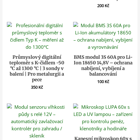
200
Kč
Průmyslový digitální
BMS modul 3S 60A pro Li-
teploměr s K-čidlem -50
Ion 18650 14,8V – ochrana
°C až 1300 °C | 3 sondy v
nabíjení, vybíjení a
balení | Pro metalurgii a
balancování
pece
100
Kč
350
Kč
Kapesní mikroskop 60x s