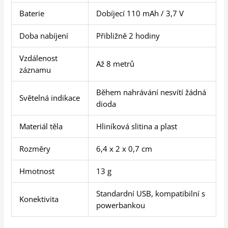
Baterie
Dobíjecí 110 mAh / 3,7 V
Doba nabíjení
Přibližně 2 hodiny
Vzdálenost
Až 8 metrů
záznamu
Během nahrávání nesvítí žádná
Světelná indikace
dioda
Materiál těla
Hliníková slitina a plast
Rozměry
6,4 x 2 x 0,7 cm
Hmotnost
13 g
Standardní USB, kompatibilní s
Konektivita
powerbankou