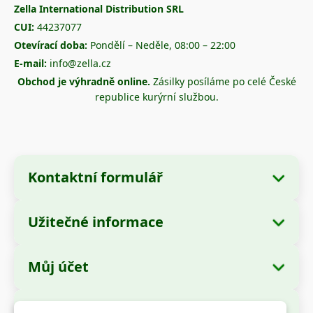
Zella International Distribution SRL
CUI:
44237077
Otevírací doba:
Pondělí – Neděle, 08:00 – 22:00
E-mail:
info@zella.cz
Obchod je výhradně online.
Zásilky posíláme po celé České
republice kurýrní službou.
Kontaktní formulář
Užitečné informace
Údaje o společnosti
O nás
Název společnosti:
Zella International
Můj účet
Jak objednávat?
Distribution SRL
Moje objednávky
Způsoby platby
Sídlo:
Strada Cuza Vodă nr. 97, Sector 4,
Bezpečné platby