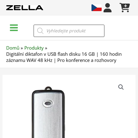
Přeskočit
na
obsah
Main
Products
search
Menu
Domů
Produkty
Digitální diktafon v USB flash disku 16 GB | 160 hodin
záznamu WAV 48 kHz | Pro konference a rozhovory
Digitální
diktafon
v
USB
flash
disku
16
GB
|