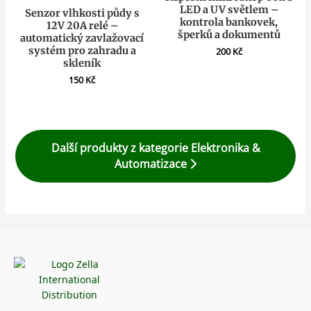
LED a UV světlem –
Senzor vlhkosti půdy s
kontrola bankovek,
12V 20A relé –
šperků a dokumentů
automatický zavlažovací
systém pro zahradu a
200
Kč
skleník
150
Kč
Další produkty z kategorie Elektronika &
Automatizace