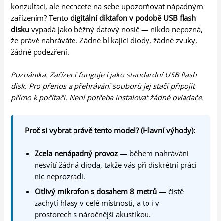
konzultaci, ale nechcete na sebe upozorňovat nápadným
zařízením? Tento
digitální diktafon v podobě USB flash
disku
vypadá jako běžný datový nosič — nikdo nepozná,
že právě nahráváte. Žádné blikající diody, žádné zvuky,
žádné podezření.
Poznámka: Zařízení funguje i jako standardní USB flash
disk. Pro přenos a přehrávání souborů jej stačí připojit
přímo k počítači. Není potřeba instalovat žádné ovladače.
Proč si vybrat právě tento model? (Hlavní výhody):
Zcela nenápadný provoz
— během nahrávání
nesvítí žádná dioda, takže vás při diskrétní práci
nic neprozradí.
Citlivý mikrofon s dosahem 8 metrů
— čistě
zachytí hlasy v celé místnosti, a to i v
prostorech s náročnější akustikou.