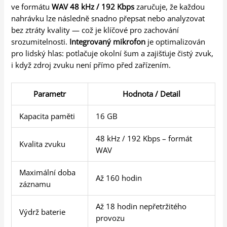
ve formátu
WAV 48 kHz / 192 Kbps
zaručuje, že každou
nahrávku lze následně snadno přepsat nebo analyzovat
bez ztráty kvality — což je klíčové pro zachování
srozumitelnosti.
Integrovaný mikrofon
je optimalizován
pro lidský hlas: potlačuje okolní šum a zajišťuje čistý zvuk,
i když zdroj zvuku není přímo před zařízením.
Parametr
Hodnota / Detail
Kapacita paměti
16 GB
48 kHz / 192 Kbps – formát
Kvalita zvuku
WAV
Maximální doba
Až 160 hodin
záznamu
Až 18 hodin nepřetržitého
Výdrž baterie
provozu