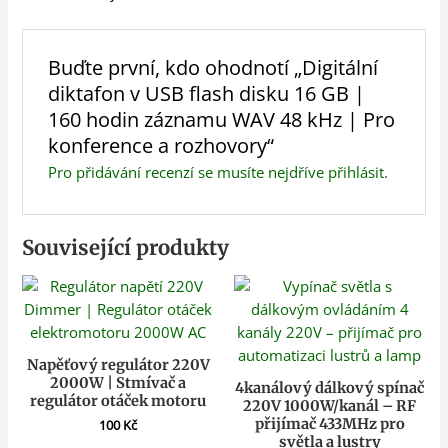
Buďte první, kdo ohodnotí „Digitální
diktafon v USB flash disku 16 GB |
160 hodin záznamu WAV 48 kHz | Pro
konference a rozhovory“
Pro přidávání recenzí se musíte nejdříve
přihlásit
.
Související produkty
Napěťový regulátor 220V
2000W | Stmívač a
4kanálový dálkový spínač
regulátor otáček motoru
220V 1000W/kanál – RF
přijímač 433MHz pro
100
Kč
světla a lustry