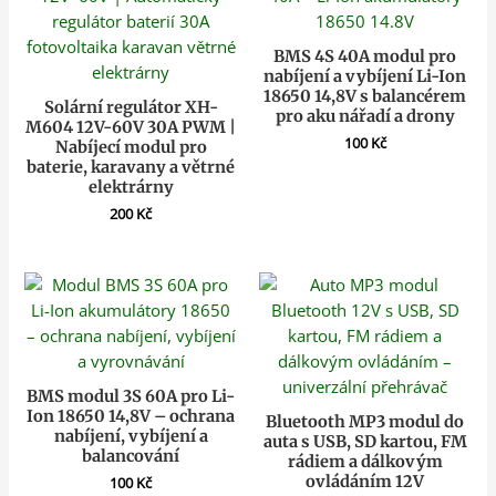
BMS 4S 40A modul pro
nabíjení a vybíjení Li-Ion
18650 14,8V s balancérem
Solární regulátor XH-
pro aku nářadí a drony
M604 12V-60V 30A PWM |
100
Kč
Nabíjecí modul pro
baterie, karavany a větrné
elektrárny
200
Kč
BMS modul 3S 60A pro Li-
Ion 18650 14,8V – ochrana
Bluetooth MP3 modul do
nabíjení, vybíjení a
auta s USB, SD kartou, FM
balancování
rádiem a dálkovým
ovládáním 12V
100
Kč