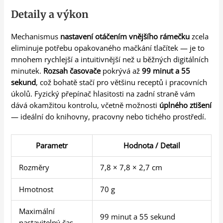
Detaily a výkon
Mechanismus
nastavení otáčením vnějšího rámečku
zcela
eliminuje potřebu opakovaného mačkání tlačítek — je to
mnohem rychlejší a intuitivnější než u běžných digitálních
minutek.
Rozsah časovače
pokrývá až
99 minut a 55
sekund
, což bohatě stačí pro většinu receptů i pracovních
úkolů. Fyzický přepínač hlasitosti na zadní straně vám
dává okamžitou kontrolu, včetně možnosti
úplného ztišení
— ideální do knihovny, pracovny nebo tichého prostředí.
Parametr
Hodnota / Detail
Rozměry
7,8 × 7,8 × 2,7 cm
Hmotnost
70 g
Maximální
99 minut a 55 sekund
nastavitelný čas