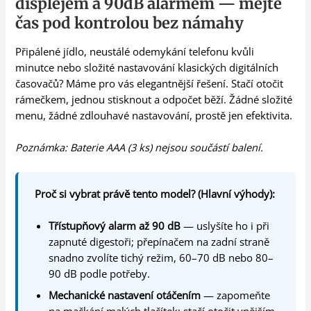
displejem a 90dB alarmem — mějte
čas pod kontrolou bez námahy
Připálené jídlo, neustálé odemykání telefonu kvůli
minutce nebo složité nastavování klasických digitálních
časovačů? Máme pro vás elegantnější řešení. Stačí otočit
rámečkem, jednou stisknout a odpočet běží. Žádné složité
menu, žádné zdlouhavé nastavování, prostě jen efektivita.
Poznámka: Baterie AAA (3 ks) nejsou součástí balení.
Proč si vybrat právě tento model? (Hlavní výhody):
Třístupňový alarm až 90 dB
— uslyšíte ho i při
zapnuté digestoři; přepínačem na zadní straně
snadno zvolíte tichý režim, 60–70 dB nebo 80–
90 dB podle potřeby.
Mechanické nastavení otáčením
— zapomeňte