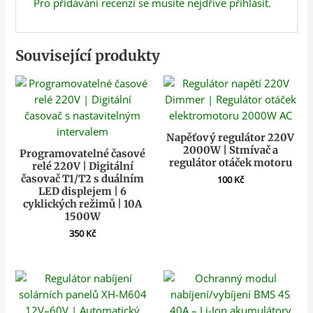
Pro přidávání recenzí se musíte nejdříve
přihlásit
.
Související produkty
Napěťový regulátor 220V
2000W | Stmívač a
Programovatelné časové
regulátor otáček motoru
relé 220V | Digitální
časovač T1/T2 s duálním
100
Kč
LED displejem | 6
cyklických režimů | 10A
1500W
350
Kč