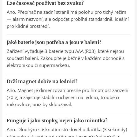
Lze časovač používat bez zvuku?
Ano. Přepínač na zadní straně má polohu pro tichý režim
— alarm nezvoní, ale odpočet probíhá standardně. Ideální
pro klidné prostředí.
Jaké baterie jsou potřeba a jsou v balení?
Zařízení vyžaduje 3 baterie typu AAA (R03), které nejsou
součástí balení. Zakoupíte je běžně v každém obchodě s
elektronikou či supermarketu.
Drží magnet dobře na lednici?
Ano. Magnet je dimenzován přesně pro hmotnost zařízení
(70 g) a zajišťuje stabilní uchycení na lednici, troubě či
mikrovlnce, aniž by sklouzával.
Funguje i jako stopky, nejen jako minutka?
Ano. Dlouhým stisknutím středového tlačítka (3 sekundy)
přepnete zařízení mezi režimem časovače (odpočet) a