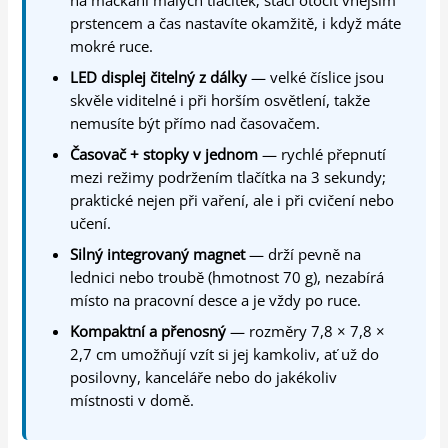
na mačkání malých tlačítek; stačí otočit vnějším
prstencem a čas nastavíte okamžitě, i když máte
mokré ruce.
LED displej čitelný z dálky
— velké číslice jsou
skvěle viditelné i při horším osvětlení, takže
nemusíte být přímo nad časovačem.
Časovač + stopky v jednom
— rychlé přepnutí
mezi režimy podržením tlačítka na 3 sekundy;
praktické nejen při vaření, ale i při cvičení nebo
učení.
Silný integrovaný magnet
— drží pevně na
lednici nebo troubě (hmotnost 70 g), nezabírá
místo na pracovní desce a je vždy po ruce.
Kompaktní a přenosný
— rozměry 7,8 × 7,8 ×
2,7 cm umožňují vzít si jej kamkoliv, ať už do
posilovny, kanceláře nebo do jakékoliv
místnosti v domě.