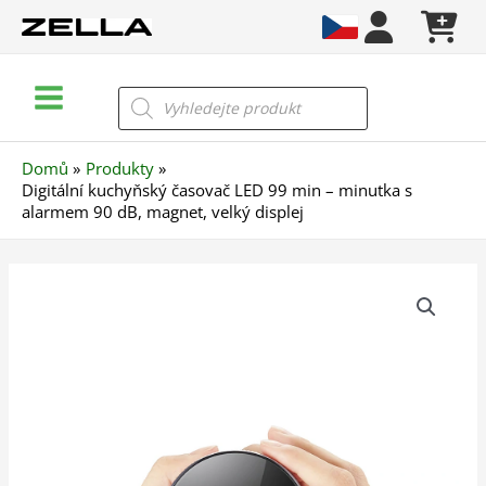
Přeskočit
na
obsah
Main
Products
search
Menu
Domů
Produkty
Digitální kuchyňský časovač LED 99 min – minutka s
alarmem 90 dB, magnet, velký displej
Digitální
kuchyňský
časovač
LED
99
min
–
minutka
s