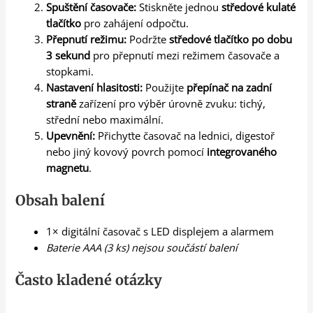
Spuštění časovače:
Stiskněte jednou
středové kulaté
tlačítko
pro zahájení odpočtu.
Přepnutí režimu:
Podržte
středové tlačítko po dobu
3 sekund
pro přepnutí mezi režimem časovače a
stopkami.
Nastavení hlasitosti:
Použijte
přepínač na zadní
straně
zařízení pro výběr úrovně zvuku: tichý,
střední nebo maximální.
Upevnění:
Přichyťte časovač na lednici, digestoř
nebo jiný kovový povrch pomocí
integrovaného
magnetu
.
Obsah balení
1× digitální časovač s LED displejem a alarmem
Baterie AAA (3 ks) nejsou součástí balení
Často kladené otázky